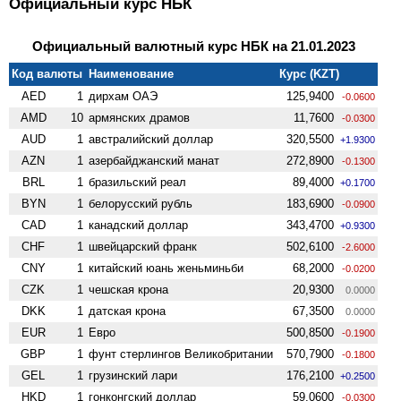
Официальный курс НБК
Официальный валютный курс НБК на 21.01.2023
Код валюты
Наименование
Курс (KZT)
AED
1
дирхам ОАЭ
125,9400
-0.0600
AMD
10
армянских драмов
11,7600
-0.0300
AUD
1
австралийский доллар
320,5500
+1.9300
AZN
1
азербайджанский манат
272,8900
-0.1300
BRL
1
бразильский реал
89,4000
+0.1700
BYN
1
белорусский рубль
183,6900
-0.0900
CAD
1
канадский доллар
343,4700
+0.9300
CHF
1
швейцарский франк
502,6100
-2.6000
CNY
1
китайский юань женьминьби
68,2000
-0.0200
CZK
1
чешская крона
20,9300
0.0000
DKK
1
датская крона
67,3500
0.0000
EUR
1
Евро
500,8500
-0.1900
GBP
1
фунт стерлингов Велико­британии
570,7900
-0.1800
GEL
1
грузинский лари
176,2100
+0.2500
HKD
1
гонконгский доллар
59,0600
-0.0300