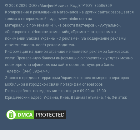
© 2008-2026 ООО «МинфинМедиа». Код ЕГРПОУ: 35506859
Копирование и размещение материалов на других сайтах разрешается
только с гиперссылкой вида: www.minfin.com.ua
Материалы с пометками «Р», «Новости партнёров», «Актуально»,
«Спецпроект», «Новости компаний», «Промо» – это реклама в
понимании Закона Украины «О рекламе». За содержание рекламы
ответственность несёт рекламодатель.
Информация на данной странице не является рекламой банковских
услуг. Проверенную банком информацию о продуктах и услугах можно
посмотреть на официальном сайте соответствующего банка.
Телефон: (044) 392-47-40
Звонок в пределах территории Украины со всех номеров операторов
мобильной и городской связи по тарифам операторов
График работы: понедельник – пятница с 09:00 до 18:00
Юридический адрес: Украина, Киев, Вадима Гетьмана, 1-Б, 3-й этаж