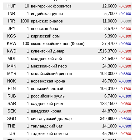
HUF
10
венгерских форинтов
12,6600
-0.0200
INR
1
индийская рупия
5,7000
+0.0100
IRR
1000
иранских риалов
11,0000
0.0000
JPY
1
японская йена
3,5700
-0.0400
KGS
1
киргизский сом
5,3900
-0.0100
KRW
100
южно-корейских вон (Корея)
37,4700
+0.0600
KWD
1
кувейтский динар
1515,3700
-0.6200
MDL
1
молдовский лей
24,5400
-0.0100
MXN
1
мексиканский песо
24,3600
-0.0200
MYR
1
малайзийский ринггит
108,0000
+0.5300
NOK
1
норвежская крона
46,7800
+0.0800
PLN
1
польский злотый
106,3100
-0.1700
RUB
1
российский рубль
6,7400
+0.0100
SAR
1
саудовский риял
123,1500
-0.0500
SEK
1
шведская крона
44,8700
-0.2600
SGD
1
сингапурский доллар
349,8900
+0.6000
THB
1
таиландский бат
14,1000
+0.0900
TJS
1
таджикский сомони
45,2600
-0.0700