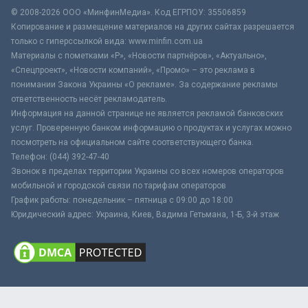
© 2008-2026 ООО «МинфинМедиа». Код ЕГРПОУ: 35506859
Копирование и размещение материалов на других сайтах разрешается
только с гиперссылкой вида: www.minfin.com.ua
Материалы с пометками «Р», «Новости партнёров», «Актуально»,
«Спецпроект», «Новости компаний», «Промо» – это реклама в
понимании Закона Украины «О рекламе». За содержание рекламы
ответственность несёт рекламодатель.
Информация на данной странице не является рекламой банковских
услуг. Проверенную банком информацию о продуктах и услугах можно
посмотреть на официальном сайте соответствующего банка.
Телефон: (044) 392-47-40
Звонок в пределах территории Украины со всех номеров операторов
мобильной и городской связи по тарифам операторов
График работы: понедельник – пятница с 09:00 до 18:00
Юридический адрес: Украина, Киев, Вадима Гетьмана, 1-Б, 3-й этаж