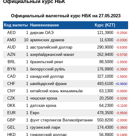
Официальный курс НБК
Официальный валютный курс НБК на 27.05.2023
Код валюты
Наименование
Курс (KZT)
AED
1
дирхам ОАЭ
121,3900
-0.2500
AMD
10
армянских драмов
11,6300
-0.0300
AUD
1
австралийский доллар
290,9000
-0.6300
AZN
1
азербайджанский манат
262,9400
-0.5700
BRL
1
бразильский реал
88,5000
-1.5500
BYN
1
белорусский рубль
176,9900
-0.3900
CAD
1
канадский доллар
327,1000
-1.5600
CHF
1
швейцарский франк
493,6100
+0.4600
CNY
1
китайский юань женьминьби
63,1300
-0.0600
CZK
1
чешская крона
20,2500
-0.0200
DKK
1
датская крона
64,2300
-0.1100
EUR
1
Евро
478,3500
-0.9500
GBP
1
фунт стерлингов Велико­британии
550,8200
-2.0000
GEL
1
грузинский лари
174,4300
-0.3800
HKD
1
гонконгский доллар
56,8900
-0.1400