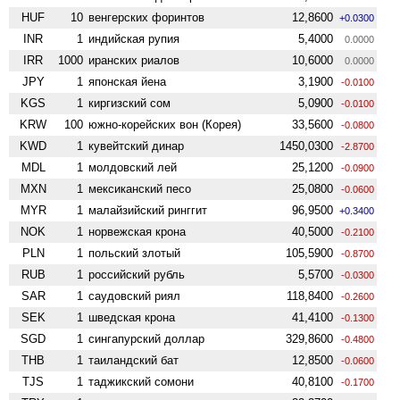
HUF
10
венгерских форинтов
12,8600
+0.0300
INR
1
индийская рупия
5,4000
0.0000
IRR
1000
иранских риалов
10,6000
0.0000
JPY
1
японская йена
3,1900
-0.0100
KGS
1
киргизский сом
5,0900
-0.0100
KRW
100
южно-корейских вон (Корея)
33,5600
-0.0800
KWD
1
кувейтский динар
1450,0300
-2.8700
MDL
1
молдовский лей
25,1200
-0.0900
MXN
1
мексиканский песо
25,0800
-0.0600
MYR
1
малайзийский ринггит
96,9500
+0.3400
NOK
1
норвежская крона
40,5000
-0.2100
PLN
1
польский злотый
105,5900
-0.8700
RUB
1
российский рубль
5,5700
-0.0300
SAR
1
саудовский риял
118,8400
-0.2600
SEK
1
шведская крона
41,4100
-0.1300
SGD
1
сингапурский доллар
329,8600
-0.4800
THB
1
таиландский бат
12,8500
-0.0600
TJS
1
таджикский сомони
40,8100
-0.1700