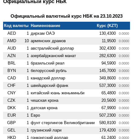
Официальный курс НБК
Официальный валютный курс НБК на 23.10.2023
Код валюты
Наименование
Курс (KZT)
AED
1
дирхам ОАЭ
130,4300
0.0000
AMD
10
армянских драмов
11,9500
0.0000
AUD
1
австралийский доллар
302,4300
0.0000
AZN
1
азербайджанский манат
282,6300
0.0000
BRL
1
бразильский реал
94,5900
0.0000
BYN
1
белорусский рубль
145,7000
0.0000
CAD
1
канадский доллар
349,8600
0.0000
CHF
1
швейцарский франк
537,3000
0.0000
CNY
1
китайский юань женьминьби
65,4800
0.0000
CZK
1
чешская крона
20,5600
0.0000
DKK
1
датская крона
67,9900
0.0000
EUR
1
Евро
507,2300
0.0000
GBP
1
фунт стерлингов Велико­британии
580,8100
0.0000
GEL
1
грузинский лари
179,4200
0.0000
HKD
1
гонконгский доллар
61,2400
0.0000