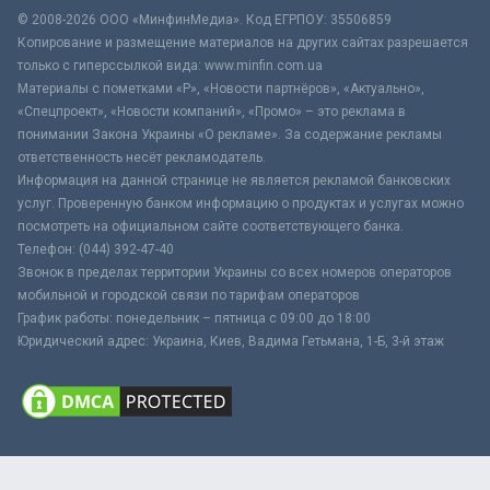
© 2008-2026 ООО «МинфинМедиа». Код ЕГРПОУ: 35506859
Копирование и размещение материалов на других сайтах разрешается
только с гиперссылкой вида: www.minfin.com.ua
Материалы с пометками «Р», «Новости партнёров», «Актуально»,
«Спецпроект», «Новости компаний», «Промо» – это реклама в
понимании Закона Украины «О рекламе». За содержание рекламы
ответственность несёт рекламодатель.
Информация на данной странице не является рекламой банковских
услуг. Проверенную банком информацию о продуктах и услугах можно
посмотреть на официальном сайте соответствующего банка.
Телефон: (044) 392-47-40
Звонок в пределах территории Украины со всех номеров операторов
мобильной и городской связи по тарифам операторов
График работы: понедельник – пятница с 09:00 до 18:00
Юридический адрес: Украина, Киев, Вадима Гетьмана, 1-Б, 3-й этаж