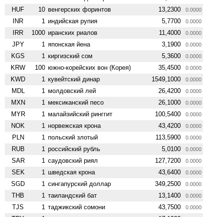
HUF
10
венгерских форинтов
13,2300
0.0000
INR
1
индийская рупия
5,7700
0.0000
IRR
1000
иранских риалов
11,4000
0.0000
JPY
1
японская йена
3,1900
0.0000
KGS
1
киргизский сом
5,3600
0.0000
KRW
100
южно-корейских вон (Корея)
35,4500
0.0000
KWD
1
кувейтский динар
1549,1000
0.0000
MDL
1
молдовский лей
26,4200
0.0000
MXN
1
мексиканский песо
26,1000
0.0000
MYR
1
малайзийский ринггит
100,5400
0.0000
NOK
1
норвежская крона
43,4200
0.0000
PLN
1
польский злотый
113,5900
0.0000
RUB
1
российский рубль
5,0100
0.0000
SAR
1
саудовский риял
127,7200
0.0000
SEK
1
шведская крона
43,6400
0.0000
SGD
1
сингапурский доллар
349,2500
0.0000
THB
1
таиландский бат
13,1400
0.0000
TJS
1
таджикский сомони
43,7500
0.0000