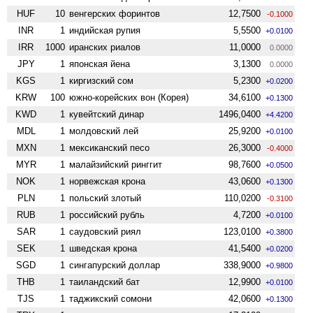
HUF
10
венгерских форинтов
12,7500
-0.1000
INR
1
индийская рупия
5,5500
+0.0100
IRR
1000
иранских риалов
11,0000
0.0000
JPY
1
японская йена
3,1300
0.0000
KGS
1
киргизский сом
5,2300
+0.0200
KRW
100
южно-корейских вон (Корея)
34,6100
+0.1300
KWD
1
кувейтский динар
1496,0400
+4.4200
MDL
1
молдовский лей
25,9200
+0.0100
MXN
1
мексиканский песо
26,3000
-0.4000
MYR
1
малайзийский ринггит
98,7600
+0.0500
NOK
1
норвежская крона
43,0600
+0.1300
PLN
1
польский злотый
110,0200
-0.3100
RUB
1
российский рубль
4,7200
+0.0100
SAR
1
саудовский риял
123,0100
+0.3800
SEK
1
шведская крона
41,5400
+0.0200
SGD
1
сингапурский доллар
338,9000
+0.9800
THB
1
таиландский бат
12,9900
+0.0100
TJS
1
таджикский сомони
42,0600
+0.1300