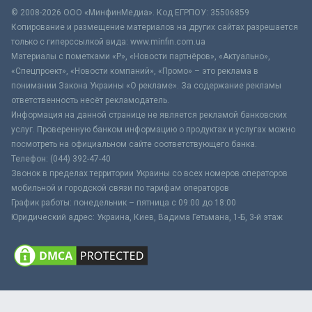
© 2008-2026 ООО «МинфинМедиа». Код ЕГРПОУ: 35506859
Копирование и размещение материалов на других сайтах разрешается
только с гиперссылкой вида: www.minfin.com.ua
Материалы с пометками «Р», «Новости партнёров», «Актуально»,
«Спецпроект», «Новости компаний», «Промо» – это реклама в
понимании Закона Украины «О рекламе». За содержание рекламы
ответственность несёт рекламодатель.
Информация на данной странице не является рекламой банковских
услуг. Проверенную банком информацию о продуктах и услугах можно
посмотреть на официальном сайте соответствующего банка.
Телефон: (044) 392-47-40
Звонок в пределах территории Украины со всех номеров операторов
мобильной и городской связи по тарифам операторов
График работы: понедельник – пятница с 09:00 до 18:00
Юридический адрес: Украина, Киев, Вадима Гетьмана, 1-Б, 3-й этаж