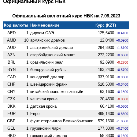
Официальный курс НБК
Официальный валютный курс НБК на 7.09.2023
Код валюты
Наименование
Курс (KZT)
AED
1
дирхам ОАЭ
125,6400
+0.4100
AMD
10
армянских драмов
12,0400
+0.0900
AUD
1
австралийский доллар
294,8900
+1.6100
AZN
1
азербайджанский манат
272,2200
+0.8500
BRL
1
бразильский реал
92,8900
-0.2700
BYN
1
белорусский рубль
183,2400
+0.5700
CAD
1
канадский доллар
337,9100
+0.9800
CHF
1
швейцарский франк
518,5000
+0.3400
CNY
1
китайский юань женьминьби
63,1600
+0.1800
CZK
1
чешская крона
20,4500
-0.0300
DKK
1
датская крона
66,4100
+0.0800
EUR
1
Евро
495,1400
+0.8600
GBP
1
фунт стерлингов Велико­британии
579,1600
+1.8500
GEL
1
грузинский лари
177,3300
+0.7400
HKD
1
гонконгский доллар
58,8300
+0.1600