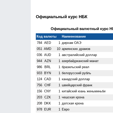
Официальный курс НБК
Официальный валютный курс НБК
Код валюты
Наименование
784
AED
1
дирхам ОАЭ
051
AMD
10
армянских драмов
036
AUD
1
австралийский доллар
944
AZN
1
азербайджанский манат
986
BRL
1
бразильский реал
933
BYN
1
белорусский рубль
124
CAD
1
канадский доллар
756
CHF
1
швейцарский франк
156
CNY
1
китайский юань женьминьби
203
CZK
1
чешская крона
208
DKK
1
датская крона
978
EUR
1
Евро