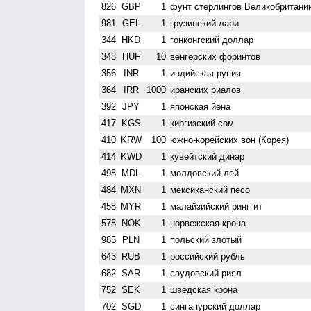
826
GBP
1
фунт стерлингов Велико­британи
981
GEL
1
грузинский лари
344
HKD
1
гонконгский доллар
348
HUF
10
венгерских форинтов
356
INR
1
индийская рупия
364
IRR
1000
иранских риалов
392
JPY
1
японская йена
417
KGS
1
киргизский сом
410
KRW
100
южно-корейских вон (Корея)
414
KWD
1
кувейтский динар
498
MDL
1
молдовский лей
484
MXN
1
мексиканский песо
458
MYR
1
малайзийский ринггит
578
NOK
1
норвежская крона
985
PLN
1
польский злотый
643
RUB
1
российский рубль
682
SAR
1
саудовский риял
752
SEK
1
шведская крона
702
SGD
1
сингапурский доллар