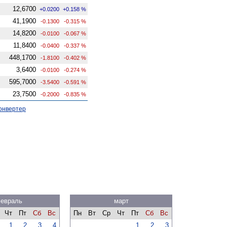
12,6700
+0.0200
+0.158 %
41,1900
-0.1300
-0.315 %
14,8200
-0.0100
-0.067 %
11,8400
-0.0400
-0.337 %
448,1700
-1.8100
-0.402 %
3,6400
-0.0100
-0.274 %
595,7000
-3.5400
-0.591 %
23,7500
-0.2000
-0.835 %
онвертер
евраль
март
Чт
Пт
Сб
Вс
Пн
Вт
Ср
Чт
Пт
Сб
Вс
1
2
3
4
1
2
3