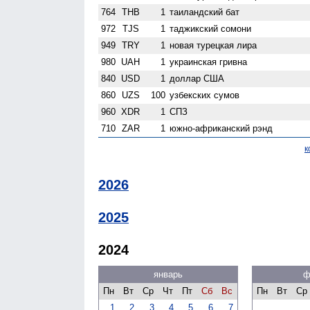
764
THB
1
таиландский бат
972
TJS
1
таджикский сомони
949
TRY
1
новая турецкая лира
980
UAH
1
украинская гривна
840
USD
1
доллар США
860
UZS
100
узбекских сумов
960
XDR
1
СПЗ
710
ZAR
1
южно-африканский рэнд
к
2026
2025
2024
январь
ф
Пн
Вт
Ср
Чт
Пт
Сб
Вс
Пн
Вт
Ср
1
2
3
4
5
6
7