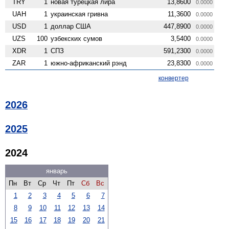
TRY
1
новая турецкая лира
13,8600
0.0000
UAH
1
украинская гривна
11,3600
0.0000
USD
1
доллар США
447,8900
0.0000
UZS
100
узбекских сумов
3,5400
0.0000
XDR
1
СПЗ
591,2300
0.0000
ZAR
1
южно-африканский рэнд
23,8300
0.0000
конвертер
2026
2025
2024
январь
Пн
Вт
Ср
Чт
Пт
Сб
Вс
1
2
3
4
5
6
7
8
9
10
11
12
13
14
15
16
17
18
19
20
21