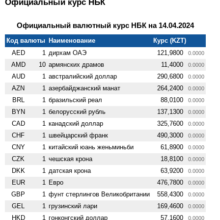
Официальный курс НБК
Официальный валютный курс НБК на 14.04.2024
Код валюты
Наименование
Курс (KZT)
AED
1
дирхам ОАЭ
121,9800
0.0000
AMD
10
армянских драмов
11,4000
0.0000
AUD
1
австралийский доллар
290,6800
0.0000
AZN
1
азербайджанский манат
264,2400
0.0000
BRL
1
бразильский реал
88,0100
0.0000
BYN
1
белорусский рубль
137,1300
0.0000
CAD
1
канадский доллар
325,7600
0.0000
CHF
1
швейцарский франк
490,3000
0.0000
CNY
1
китайский юань женьминьби
61,8900
0.0000
CZK
1
чешская крона
18,8100
0.0000
DKK
1
датская крона
63,9200
0.0000
EUR
1
Евро
476,7800
0.0000
GBP
1
фунт стерлингов Велико­британии
558,4300
0.0000
GEL
1
грузинский лари
169,4600
0.0000
HKD
1
гонконгский доллар
57,1600
0.0000