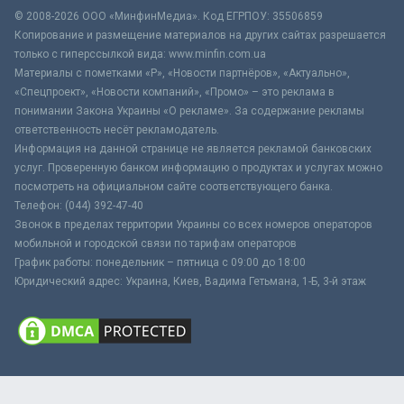
© 2008-2026 ООО «МинфинМедиа». Код ЕГРПОУ: 35506859
Копирование и размещение материалов на других сайтах разрешается
только с гиперссылкой вида: www.minfin.com.ua
Материалы с пометками «Р», «Новости партнёров», «Актуально»,
«Спецпроект», «Новости компаний», «Промо» – это реклама в
понимании Закона Украины «О рекламе». За содержание рекламы
ответственность несёт рекламодатель.
Информация на данной странице не является рекламой банковских
услуг. Проверенную банком информацию о продуктах и услугах можно
посмотреть на официальном сайте соответствующего банка.
Телефон: (044) 392-47-40
Звонок в пределах территории Украины со всех номеров операторов
мобильной и городской связи по тарифам операторов
График работы: понедельник – пятница с 09:00 до 18:00
Юридический адрес: Украина, Киев, Вадима Гетьмана, 1-Б, 3-й этаж