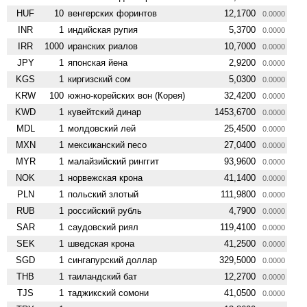
HUF
10
венгерских форинтов
12,1700
0.0000
INR
1
индийская рупия
5,3700
0.0000
IRR
1000
иранских риалов
10,7000
0.0000
JPY
1
японская йена
2,9200
0.0000
KGS
1
киргизский сом
5,0300
0.0000
KRW
100
южно-корейских вон (Корея)
32,4200
0.0000
KWD
1
кувейтский динар
1453,6700
0.0000
MDL
1
молдовский лей
25,4500
0.0000
MXN
1
мексиканский песо
27,0400
0.0000
MYR
1
малайзийский ринггит
93,9600
0.0000
NOK
1
норвежская крона
41,1400
0.0000
PLN
1
польский злотый
111,9800
0.0000
RUB
1
российский рубль
4,7900
0.0000
SAR
1
саудовский риял
119,4100
0.0000
SEK
1
шведская крона
41,2500
0.0000
SGD
1
сингапурский доллар
329,5000
0.0000
THB
1
таиландский бат
12,2700
0.0000
TJS
1
таджикский сомони
41,0500
0.0000