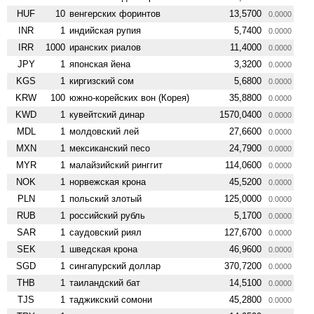
HUF
10
венгерских форинтов
13,5700
0.0000
INR
1
индийская рупия
5,7400
0.0000
IRR
1000
иранских риалов
11,4000
0.0000
JPY
1
японская йена
3,3200
0.0000
KGS
1
киргизский сом
5,6800
0.0000
KRW
100
южно-корейских вон (Корея)
35,8800
0.0000
KWD
1
кувейтский динар
1570,0400
0.0000
MDL
1
молдовский лей
27,6600
0.0000
MXN
1
мексиканский песо
24,7900
0.0000
MYR
1
малайзийский ринггит
114,0600
0.0000
NOK
1
норвежская крона
45,5200
0.0000
PLN
1
польский злотый
125,0000
0.0000
RUB
1
российский рубль
5,1700
0.0000
SAR
1
саудовский риял
127,6700
0.0000
SEK
1
шведская крона
46,9600
0.0000
SGD
1
сингапурский доллар
370,7200
0.0000
THB
1
таиландский бат
14,5100
0.0000
TJS
1
таджикский сомони
45,2800
0.0000