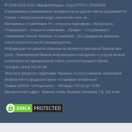
© 2008-2026 ООО «МинфинМедиа». Код ЕГРПОУ: 35506859
Копирование и размещение материалов на других сайтах разрешается
только с гиперссылкой вида: www.minfin.com.ua
Материалы с пометками «Р», «Новости партнёров», «Актуально»,
«Спецпроект», «Новости компаний», «Промо» – это реклама в
понимании Закона Украины «О рекламе». За содержание рекламы
ответственность несёт рекламодатель.
Информация на данной странице не является рекламой банковских
услуг. Проверенную банком информацию о продуктах и услугах можно
посмотреть на официальном сайте соответствующего банка.
Телефон: (044) 392-47-40
Звонок в пределах территории Украины со всех номеров операторов
мобильной и городской связи по тарифам операторов
График работы: понедельник – пятница с 09:00 до 18:00
Юридический адрес: Украина, Киев, Вадима Гетьмана, 1-Б, 3-й этаж