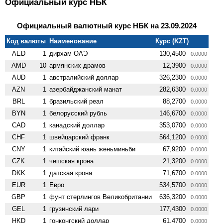
Официальный курс НБК
Официальный валютный курс НБК на 23.09.2024
Код валюты
Наименование
Курс (KZT)
AED
1
дирхам ОАЭ
130,4500
0.0000
AMD
10
армянских драмов
12,3900
0.0000
AUD
1
австралийский доллар
326,2300
0.0000
AZN
1
азербайджанский манат
282,6300
0.0000
BRL
1
бразильский реал
88,2700
0.0000
BYN
1
белорусский рубль
146,6700
0.0000
CAD
1
канадский доллар
353,0700
0.0000
CHF
1
швейцарский франк
564,1200
0.0000
CNY
1
китайский юань женьминьби
67,9200
0.0000
CZK
1
чешская крона
21,3200
0.0000
DKK
1
датская крона
71,6700
0.0000
EUR
1
Евро
534,5700
0.0000
GBP
1
фунт стерлингов Велико­британии
636,3200
0.0000
GEL
1
грузинский лари
177,4300
0.0000
HKD
1
гонконгский доллар
61,4700
0.0000