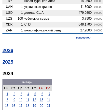
TRY
1
новая турецкая лира
14,0500
0.0000
UAH
1
украинская гривна
11,6000
0.0000
USD
1
доллар США
479,0500
0.0000
UZS
100
узбекских сумов
3,7800
0.0000
XDR
1
СПЗ
648,1700
0.0000
ZAR
1
южно-африканский рэнд
27,2800
0.0000
конвертер
2026
2025
2024
январь
Пн
Вт
Ср
Чт
Пт
Сб
Вс
1
2
3
4
5
6
7
8
9
10
11
12
13
14
15
16
17
18
19
20
21