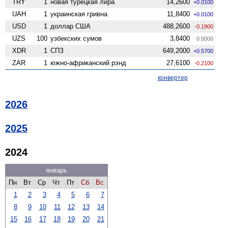
TRY
1
новая турецкая лира
14,2600
+0.0100
UAH
1
украинская гривна
11,8400
+0.0100
USD
1
доллар США
488,2600
-0.1900
UZS
100
узбекских сумов
3,8400
0.0000
XDR
1
СПЗ
649,2000
+0.5700
ZAR
1
южно-африканский рэнд
27,6100
-0.2100
конвертер
2026
2025
2024
январь
Пн
Вт
Ср
Чт
Пт
Сб
Вс
1
2
3
4
5
6
7
8
9
10
11
12
13
14
15
16
17
18
19
20
21