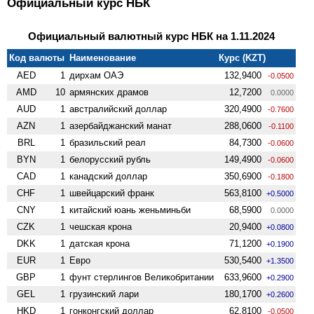
Официальный курс НБК
Официальный валютный курс НБК на 1.11.2024
Код валюты
Наименование
Курс (KZT)
AED
1
дирхам ОАЭ
132,9400
-0.0500
AMD
10
армянских драмов
12,7200
0.0000
AUD
1
австралийский доллар
320,4900
-0.7600
AZN
1
азербайджанский манат
288,0600
-0.1100
BRL
1
бразильский реал
84,7300
-0.0600
BYN
1
белорусский рубль
149,4900
-0.0600
CAD
1
канадский доллар
350,6900
-0.1800
CHF
1
швейцарский франк
563,8100
+0.5000
CNY
1
китайский юань женьминьби
68,5900
0.0000
CZK
1
чешская крона
20,9400
+0.0800
DKK
1
датская крона
71,1200
+0.1900
EUR
1
Евро
530,5400
+1.3500
GBP
1
фунт стерлингов Велико­британии
633,9600
+0.2900
GEL
1
грузинский лари
180,1700
+0.2600
HKD
1
гонконгский доллар
62,8100
-0.0500