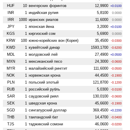
HUF
10
венгерских форинтов
12,9900
+0.0100
INR
1
индийская рупия
5,8100
0.0000
IRR
1000
иранских риалов
11,6000
0.0000
JPY
1
японская йена
3,2000
+0.0100
KGS
1
киргизский сом
5,6900
0.0000
KRW
100
южно-корейских вон (Корея)
35,4500
-0.0300
KWD
1
кувейтский динар
1593,1700
-0.6200
MDL
1
молдовский лей
27,4900
+0.0500
MXN
1
мексиканский песо
24,3000
-0.0600
MYR
1
малайзийский ринггит
111,6000
-0.0500
NOK
1
норвежская крона
44,4500
-0.1900
PLN
1
польский злотый
121,8700
-0.1200
RUB
1
российский рубль
5,0300
-0.0100
SAR
1
саудовский риял
130,0100
-0.0600
SEK
1
шведская крона
45,6600
-0.1900
SGD
1
сингапурский доллар
369,4500
+0.2200
THB
1
таиландский бат
14,4700
-0.0400
TJS
1
таджикский сомони
46,0600
-0.0200