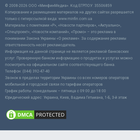
© 2008-2026 ООО «МинфинМедиа». Код ЕГРПОУ: 35506859
Копирование и размещение материалов на других сайтах разрешается
только с гиперссылкой вида: www.minfin.com.ua
Материалы с пометками «Р», «Новости партнёров», «Актуально»,
«Спецпроект», «Новости компаний», «Промо» – это реклама в
понимании Закона Украины «О рекламе». За содержание рекламы
ответственность несёт рекламодатель.
Информация на данной странице не является рекламой банковских
услуг. Проверенную банком информацию о продуктах и услугах можно
посмотреть на официальном сайте соответствующего банка.
Телефон: (044) 392-47-40
Звонок в пределах территории Украины со всех номеров операторов
мобильной и городской связи по тарифам операторов
График работы: понедельник – пятница с 09:00 до 18:00
Юридический адрес: Украина, Киев, Вадима Гетьмана, 1-Б, 3-й этаж