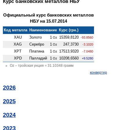
Курс банковских металлов НБУ
Официальный курс банковских металлов
НБУ на 15.07.2014
Код металла
Наименование
Курс (грн.)
XAU
Золото
1
15359,8120
Oz
-93.8560
XAG
Серебро
1
247,3730
Oz
-3.1020
XPT
Платина
1
17513,9320
Oz
-7.0480
XPD
Палладий
1
10208,6560
Oz
+9.5280
Oz – тройская унция = 31.10348 грамм
конвертер
2026
2025
2024
2023