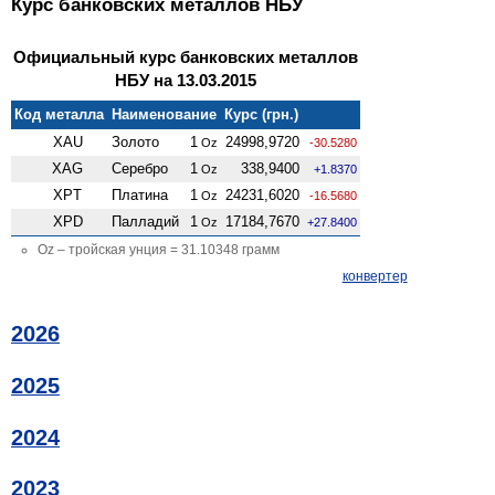
Курс банковских металлов НБУ
Официальный курс банковских металлов
НБУ на 13.03.2015
Код металла
Наименование
Курс (грн.)
XAU
Золото
1
24998,9720
Oz
-30.5280
XAG
Серебро
1
338,9400
Oz
+1.8370
XPT
Платина
1
24231,6020
Oz
-16.5680
XPD
Палладий
1
17184,7670
Oz
+27.8400
Oz – тройская унция = 31.10348 грамм
конвертер
2026
2025
2024
2023