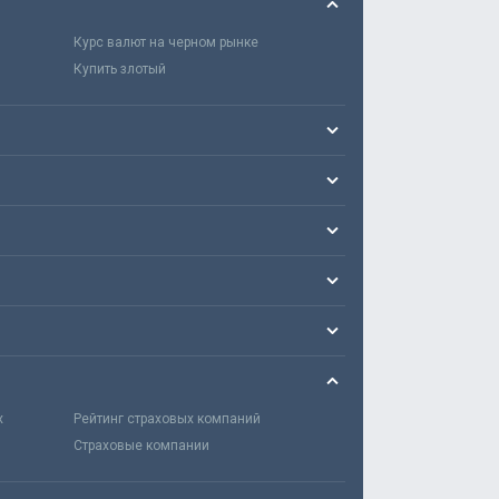
Курс валют на черном рынке
Купить злотый
х
Рейтинг страховых компаний
Страховые компании