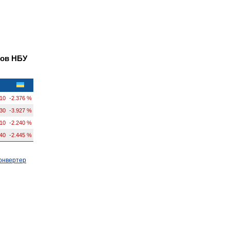
лов НБУ
10
-2.376 %
230
-3.927 %
10
-2.240 %
40
-2.445 %
онвертер