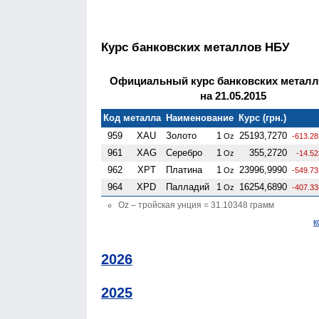
Курс банковских металлов НБУ
Официальный курс банковских метал
на 21.05.2015
Код металла
Наименование
Курс (грн.)
959
XAU
Золото
1
25193,7270
Oz
-613.28
961
XAG
Серебро
1
355,2720
Oz
-14.5
962
XPT
Платина
1
23996,9990
Oz
-549.73
964
XPD
Палладий
1
16254,6890
Oz
-407.33
Oz – тройская унция = 31.10348 грамм
к
2026
2025