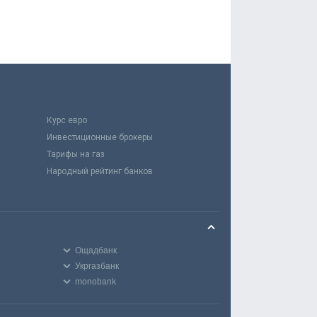
Курс евро
Инвестиционные брокеры
Тарифы на газ
Народный рейтинг банков
Ощадбанк
Укргазбанк
monobank