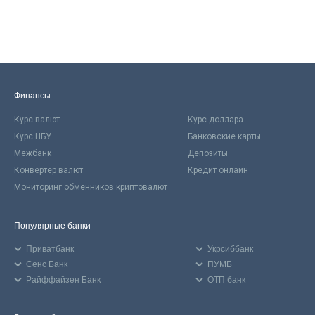
Финансы
Курс валют
Курс доллара
Курс НБУ
Банковские карты
Межбанк
Депозиты
Конвертер валют
Кредит онлайн
Мониторинг обменников криптовалют
Популярные банки
Приватбанк
Укрсиббанк
Сенс Банк
ПУМБ
Райффайзен Банк
ОТП банк