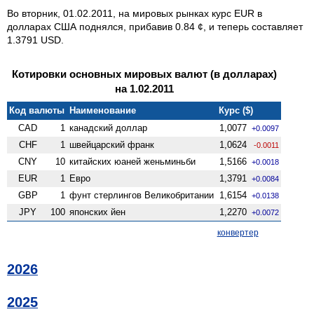
Во вторник, 01.02.2011, на мировых рынках курс EUR в
долларах США поднялся, прибавив 0.84 ¢, и теперь составляет
1.3791 USD.
Котировки основных мировых валют (в долларах)
на 1.02.2011
Код валюты
Наименование
Курс ($)
CAD
1
канадский доллар
1,0077
+0.0097
CHF
1
швейцарский франк
1,0624
-0.0011
CNY
10
китайских юаней женьминьби
1,5166
+0.0018
EUR
1
Евро
1,3791
+0.0084
GBP
1
фунт стерлингов Велико­британии
1,6154
+0.0138
JPY
100
японских йен
1,2270
+0.0072
конвертер
2026
2025