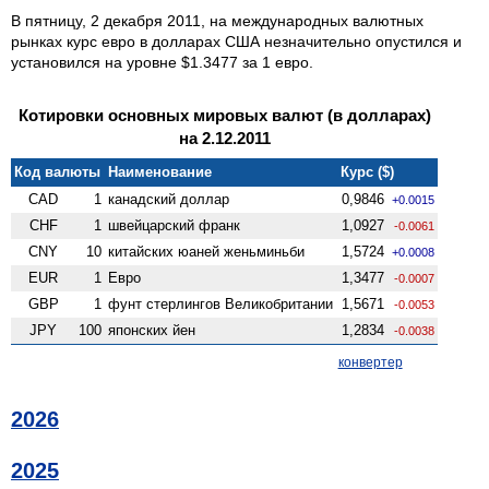
В пятницу, 2 декабря 2011, на международных валютных
рынках курс евро в долларах США незначительно опустился и
установился на уровне $1.3477 за 1 евро.
Котировки основных мировых валют (в долларах)
на 2.12.2011
Код валюты
Наименование
Курс ($)
CAD
1
канадский доллар
0,9846
+0.0015
CHF
1
швейцарский франк
1,0927
-0.0061
CNY
10
китайских юаней женьминьби
1,5724
+0.0008
EUR
1
Евро
1,3477
-0.0007
GBP
1
фунт стерлингов Велико­британии
1,5671
-0.0053
JPY
100
японских йен
1,2834
-0.0038
конвертер
2026
2025