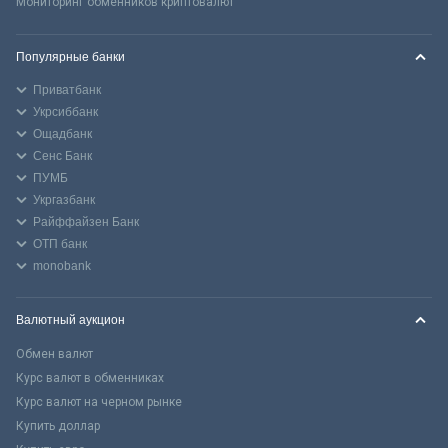
Мониторинг обменников криптовалют
Популярные банки
Приватбанк
Укрсиббанк
Ощадбанк
Сенс Банк
ПУМБ
Укргазбанк
Райффайзен Банк
ОТП банк
monobank
Валютный аукцион
Обмен валют
Курс валют в обменниках
Курс валют на черном рынке
Купить доллар