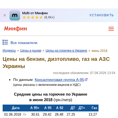
Multi от Минфин
УСТАНОВИТЬ
(8,9K+)
Все показатели
Индексы
»
Цены и рынки
»
Цены на горючее в Украине
»
июнь 2018
Цены на бензин, дизтопливо, газ на АЗС
Украины
последнее обновление: 07.08.2026 13:54
По данным:
Консалтинговая группа А-95
(цены указаны с включением акцизов и НДС)
Средние цены на горючее по Украине
в июне 2018
(грн./литр)
Дата
А 95+
А 95
А 92
ДТ
ДТ+
Газ
01.06.2018
30,61
29,42
28,48
27,25
13,27
Пт