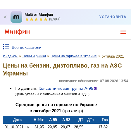
Multi от Минфин
УСТАНОВИТЬ
(8,9K+)
Все показатели
Индексы
»
Цены и рынки
»
Цены на горючее в Украине
»
октябрь 2021
Цены на бензин, дизтопливо, газ на АЗС
Украины
последнее обновление: 07.08.2026 13:54
По данным:
Консалтинговая группа А-95
(цены указаны с включением акцизов и НДС)
Средние цены на горючее по Украине
в октябре 2021
(грн./литр)
Дата
А 95+
А 95
А 92
ДТ
ДТ+
Газ
01.10.2021
31,95
29,95
29,07
28,55
17,82
Пт