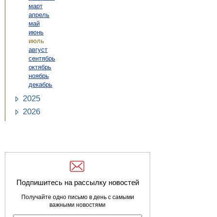
март
апрель
май
июнь
июль
август
сентябрь
октябрь
ноябрь
декабрь
2025
2026
Подпишитесь на рассылку новостей
Получайте одно письмо в день с самыми
важными новостями