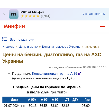
Multi от Минфин
УСТАНОВИТЬ
(8,9K+)
Все показатели
Индексы
»
Цены и рынки
»
Цены на горючее в Украине
»
июль 2024
Цены на бензин, дизтопливо, газ на АЗС
Украины
последнее обновление: 06.08.2026 14:15
По данным:
Консалтинговая группа А-95
(цены указаны с включением акцизов и НДС)
Средние цены на горючее по Украине
в июле 2024
(грн./литр)
Дата
А 95+
А 95
А 92
ДТ
ДТ+
Газ
01.07.2024
60,13
56,58
53,62
52,66
26,60
Пн