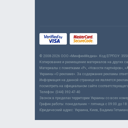
© 2008-2026 ООО «МинфинМедиа». Код ЕГРПОУ: 355
Копирование и размещение материалов на других сай
Материалы с пометками «Р», «Новости партнёров», «
Украины «О рекламе». За содержание рекламы ответ
Информация на данной странице не является реклам
посмотреть на официальном сайте соответствующего
Телефон: (044) 392-47-40
Звонок в пределах территории Украины со всех номе
График работы: понедельник – пятница с 09:00 до 18
Юридический адрес: Украина, Киев, Вадима Гетьмана,