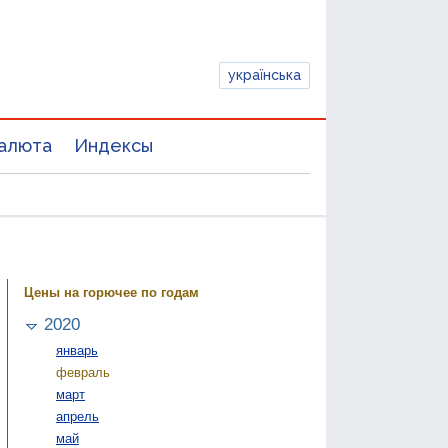
українська
алюта
Индексы
Цены на горючее по годам
2020
январь
февраль
март
апрель
май