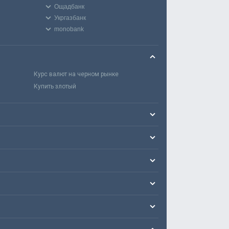
Ощадбанк
Укргазбанк
monobank
Курс валют на черном рынке
Купить злотый