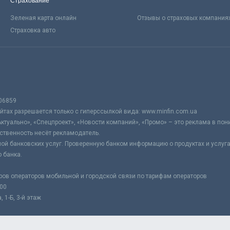
Страхование
Зеленая карта онлайн
Отзывы о страховых компания
Страховка авто
06859
тах разрешается только с гиперссылкой вида: www.minfin.com.ua
Актуально», «Спецпроект», «Новости компаний», «Промо» – это реклама в по
ственность несёт рекламодатель.
ой банковских услуг. Проверенную банком информацию о продуктах и услуг
 банка.
ров операторов мобильной и городской связи по тарифам операторов
:00
 1-Б, 3-й этаж