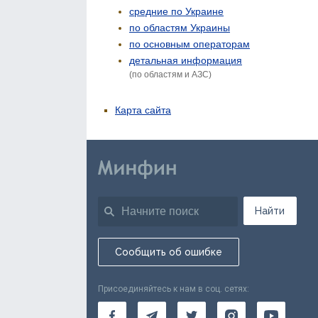
средние по Украине
по областям Украины
по основным операторам
детальная информация
(по областям и АЗС)
Карта сайта
Найти
Сообщить об ошибке
Присоединяйтесь к нам в соц. сетях: