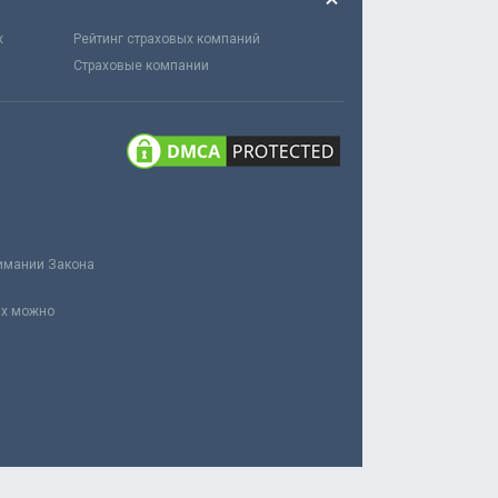
х
Рейтинг страховых компаний
Страховые компании
нимании Закона
ах можно