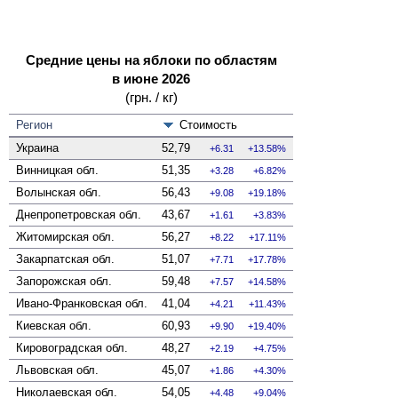
Средние цены на яблоки по областям
в июне 2026
(грн. / кг)
Регион
Стоимость
Украина
52,79
6.31
13.58%
Винницкая
обл.
51,35
3.28
6.82%
Волынская
обл.
56,43
9.08
19.18%
Днепропетровская
обл.
43,67
1.61
3.83%
Житомирская
обл.
56,27
8.22
17.11%
Закарпатская
обл.
51,07
7.71
17.78%
Запорожская
обл.
59,48
7.57
14.58%
Ивано-Франковская
обл.
41,04
4.21
11.43%
Киевская
обл.
60,93
9.90
19.40%
Кировоградская
обл.
48,27
2.19
4.75%
Львовская
обл.
45,07
1.86
4.30%
Николаевская
обл.
54,05
4.48
9.04%