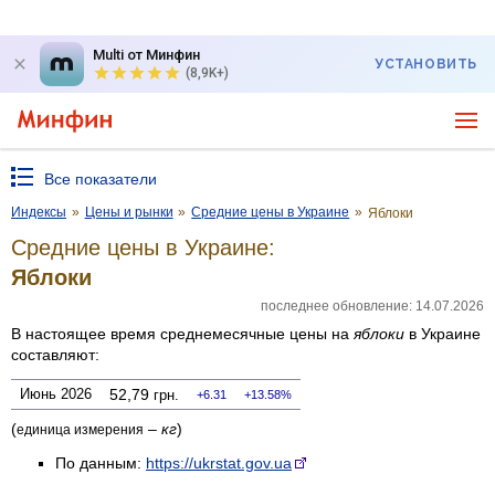
Multi от Минфин
УСТАНОВИТЬ
(8,9K+)
Все показатели
Индексы
»
Цены и рынки
»
Средние цены в Украине
»
Яблоки
Средние цены в Украине:
Яблоки
последнее обновление: 14.07.2026
В настоящее время среднемесячные цены на
яблоки
в Украине
составляют:
Июнь 2026
52,79
грн.
6.31
13.58%
(
–
кг
)
единица измерения
По данным:
https://ukrstat.gov.ua