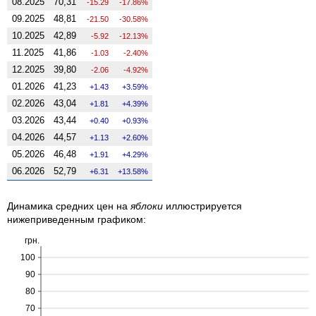
08.2025
70,31
-15.29
-17.86%
09.2025
48,81
-21.50
-30.58%
10.2025
42,89
-5.92
-12.13%
11.2025
41,86
-1.03
-2.40%
12.2025
39,80
-2.06
-4.92%
01.2026
41,23
1.43
3.59%
02.2026
43,04
1.81
4.39%
03.2026
43,44
0.40
0.93%
04.2026
44,57
1.13
2.60%
05.2026
46,48
1.91
4.29%
06.2026
52,79
6.31
13.58%
Динамика средних цен на
яблоки
иллюстрируется
нижеприведенным графиком:
грн.
100
90
80
70