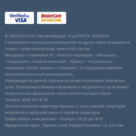
© 2008-2026 ООО «МинфинМедиа». Код ЕГРПОУ: 35506859
Копирование и размещение материалов на других сайтах разрешается
только с гиперссылкой вида: www.minfin.com.ua
Материалы с пометками «Р», «Новости партнёров», «Актуально»,
«Спецпроект», «Новости компаний», «Промо» – это реклама в
понимании Закона Украины «О рекламе». За содержание рекламы
ответственность несёт рекламодатель.
Информация на данной странице не является рекламой банковских
услуг. Проверенную банком информацию о продуктах и услугах можно
посмотреть на официальном сайте соответствующего банка.
Телефон: (044) 392-47-40
Звонок в пределах территории Украины со всех номеров операторов
мобильной и городской связи по тарифам операторов
График работы: понедельник – пятница с 09:00 до 18:00
Юридический адрес: Украина, Киев, Вадима Гетьмана, 1-Б, 3-й этаж