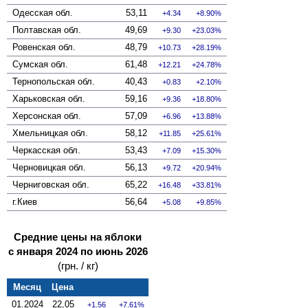
Одесская
обл.
53,11
4.34
8.90%
Полтавская
обл.
49,69
9.30
23.03%
Ровенская
обл.
48,79
10.73
28.19%
Сумская
обл.
61,48
12.21
24.78%
Тернопольская
обл.
40,43
0.83
2.10%
Харьковская
обл.
59,16
9.36
18.80%
Херсонская
обл.
57,09
6.96
13.88%
Хмельницкая
обл.
58,12
11.85
25.61%
Черкасская
обл.
53,43
7.09
15.30%
Черновицкая
обл.
56,13
9.72
20.94%
Черниговская
обл.
65,22
16.48
33.81%
г.Киев
56,64
5.08
9.85%
Средние цены на яблоки
с января 2024 по июнь 2026
(грн. / кг)
Месяц
Цена
01.2024
22,05
1.56
7.61%