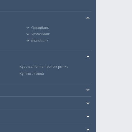
Ощадбанк
Укргазбанк
monobank
Курс валют на черном рынке
Купить злотый