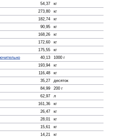
54,37
кг
273,80
кг
182,74
кг
90,95
кг
168,26
кг
172,60
кг
175,55
кг
лючительно
40,13
1000 г
193,94
кг
116,48
кг
35,27
десяток
84,99
200 г
62,97
л
161,36
кг
26,47
кг
28,01
кг
15,61
кг
14,21
кг