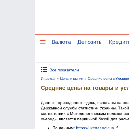
Валюта
Депозиты
Кредит
Все показатели
Индексы
»
Цены и рынки
»
Средние цены в Украин
Средние цены на товары и ус
Данные, приведенные здесь, основаны на еж
Державной службы статистики Украины. Такой
соответствии с Методологическим положением
очередь, является первичной базой для расч
По данным:
https://ukrstat.gov.ua