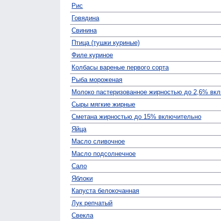
Рис
Говядина
Свинина
Птица (тушки куриные)
Филе куриное
Колбасы вареные первого сорта
Рыба мороженая
Молоко пастеризованное жирностью до 2,6% вк
Сыры мягкие жирные
Сметана жирностью до 15% включительно
Яйца
Масло сливочное
Масло подсолнечное
Сало
Яблоки
Капуста белокочанная
Лук репчатый
Свекла