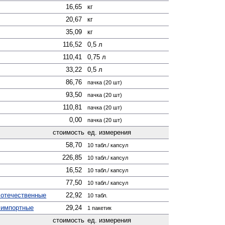
16,65
кг
20,67
кг
35,09
кг
116,52
0,5 л
110,41
0,75 л
33,22
0,5 л
86,76
пачка (20 шт)
93,50
пачка (20 шт)
110,81
пачка (20 шт)
0,00
пачка (20 шт)
стоимость
ед. измерения
58,70
10 табл./ капсул
226,85
10 табл./ капсул
16,52
10 табл./ капсул
77,50
10 табл./ капсул
 отечественные
22,92
10 табл.
 импортные
29,24
1 пакетик
стоимость
ед. измерения