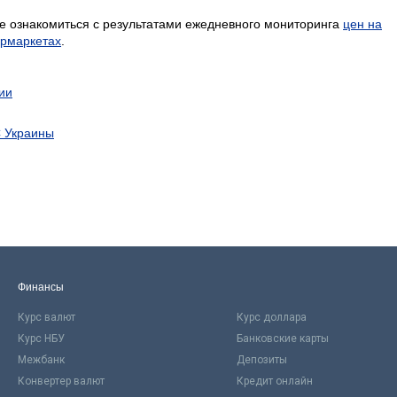
е ознакомиться с результатами ежедневного мониторинга
цен на
ермаркетах
.
ии
С Украины
Финансы
Курс валют
Курс доллара
Курс НБУ
Банковские карты
Межбанк
Депозиты
Конвертер валют
Кредит онлайн