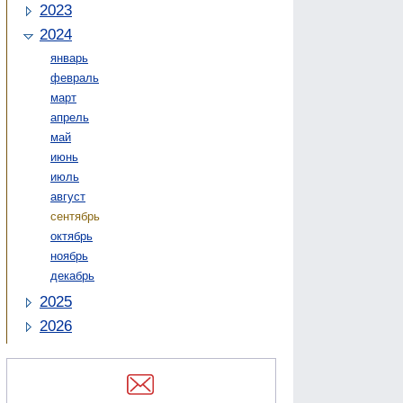
2023
2024
январь
февраль
март
апрель
май
июнь
июль
август
сентябрь
октябрь
ноябрь
декабрь
2025
2026