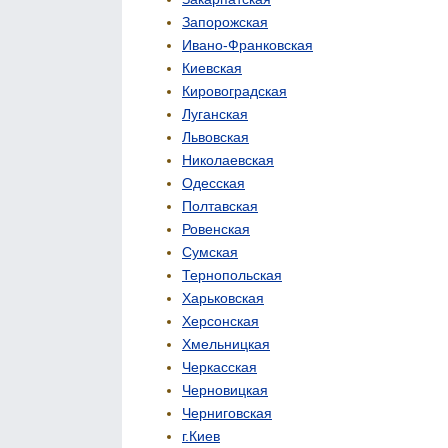
Запорожская
Ивано-Франковская
Киевская
Кировоградская
Луганская
Львовская
Николаевская
Одесская
Полтавская
Ровенская
Сумская
Тернопольская
Харьковская
Херсонская
Хмельницкая
Черкасская
Черновицкая
Черниговская
г.Киев