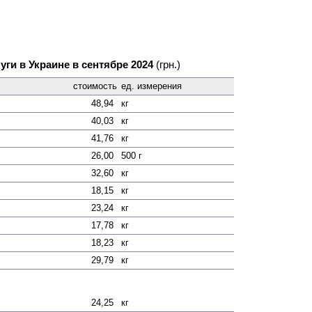
уги в Украине в сентябре 2024
(грн.)
стоимость
ед. измерения
48,94
кг
40,03
кг
41,76
кг
26,00
500 г
32,60
кг
18,15
кг
23,24
кг
17,78
кг
18,23
кг
29,79
кг
24,25
кг