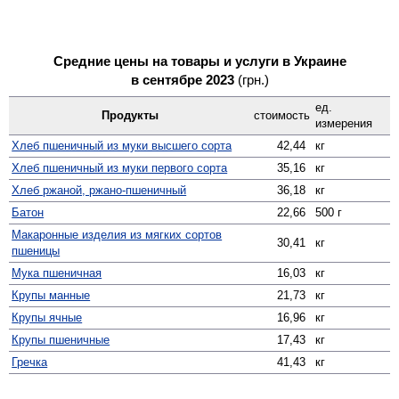
Средние цены на товары и услуги в Украине
в сентябре 2023
(грн.)
ед.
Продукты
стоимость
измерения
Хлеб пшеничный из муки высшего сорта
42,44
кг
Хлеб пшеничный из муки первого сорта
35,16
кг
Хлеб ржаной, ржано-пшеничный
36,18
кг
Батон
22,66
500 г
Макаронные изделия из мягких сортов
30,41
кг
пшеницы
Мука пшеничная
16,03
кг
Крупы манные
21,73
кг
Крупы ячные
16,96
кг
Крупы пшеничные
17,43
кг
Гречка
41,43
кг