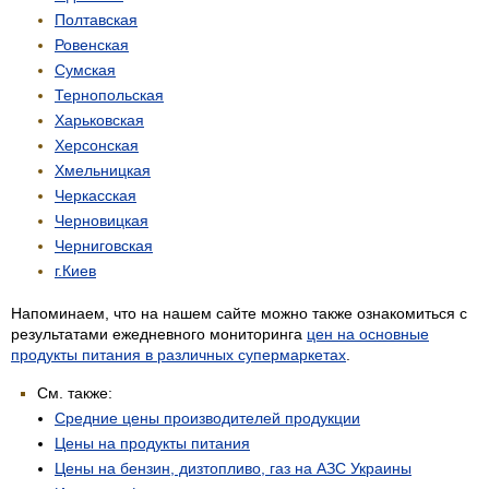
Полтавская
Ровенская
Сумская
Тернопольская
Харьковская
Херсонская
Хмельницкая
Черкасская
Черновицкая
Черниговская
г.Киев
Напоминаем, что на нашем сайте можно также ознакомиться с
результатами ежедневного мониторинга
цен на основные
продукты питания в различных супермаркетах
.
См. также:
Средние цены производителей продукции
Цены на продукты питания
Цены на бензин, дизтопливо, газ на АЗС Украины