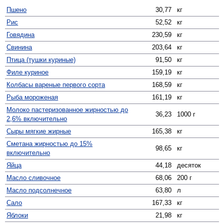
Пшено
30,77
кг
Рис
52,52
кг
Говядина
230,59
кг
Свинина
203,64
кг
Птица (тушки куриные)
91,50
кг
Филе куриное
159,19
кг
Колбасы вареные первого сорта
168,59
кг
Рыба мороженая
161,19
кг
Молоко пастеризованное жирностью до
36,23
1000 г
2,6% включительно
Сыры мягкие жирные
165,38
кг
Сметана жирностью до 15%
98,65
кг
включительно
Яйца
44,18
десяток
Масло сливочное
68,06
200 г
Масло подсолнечное
63,80
л
Сало
167,33
кг
Яблоки
21,98
кг