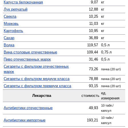
Капуста белокочанная
9,07
кг
Лук репчатый
12,88
кг
Свекла
10,25
кг
Морковь
11,03
кг
Картофель
10,95
кг
Сахар
36,89
кг
Водка
119,57
0,5 л
Вина столовые отечественные
109,44
0,75 л
Пиво отечественных марок
31,46
0,5 л
Сигареты с фильтром отечественных
73,26
пачка (20 шт)
марок
Сигареты с фильтром медиум класса
78,88
пачка (20 шт)
Сигареты с фильтром премиум класса
93,15
пачка (20 шт)
ед.
Лекарства
стоимость
измерения
10 табл./
Антибиотики отечественные
49,93
капсул
10 табл./
Антибиотики импортные
193,21
капсул