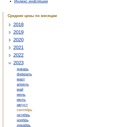
Индекс инфляции
Средние цены по месяцам
2018
2019
2020
2021
2022
2023
январь
февраль
март
апрель
май
июнь
июль
август
сентябрь
октябрь
ноябрь
декабрь