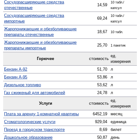
Сосудо­расширяющие средства
10 табл./
14,59
отечественные
капсул
Сосуд­орасширяющие средства
10 табл./
69,24
импортные
капсул
Жаро­понижающие и обезболивающие
18,67
10 табл.
препараты отечественные
Жаро­понижающие и обезболивающие
25,70
1 пакетик
препараты импортные
ед.
Горючее
стоимость
измерения
Бензин А-92
51,70
л
Бензин А-95
53,86
л
Дизельное топливо
53,62
л
Газ сжиженый для автомобилей
24,78
л
ед.
Услуги
стоимость
измерения
Плата за аренду 1-комнатной квартиры
6452,19
месяц
Стомато­логические услуги
929,04
единица
Проезд в городском транспорте
8,69
билет
Дошкольное образование
50,87
день