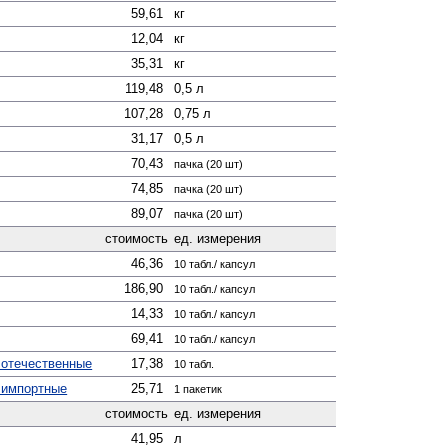
59,61
кг
12,04
кг
35,31
кг
119,48
0,5 л
107,28
0,75 л
31,17
0,5 л
70,43
пачка (20 шт)
74,85
пачка (20 шт)
89,07
пачка (20 шт)
стоимость
ед. измерения
46,36
10 табл./ капсул
186,90
10 табл./ капсул
14,33
10 табл./ капсул
69,41
10 табл./ капсул
 отечественные
17,38
10 табл.
 импортные
25,71
1 пакетик
стоимость
ед. измерения
41,95
л