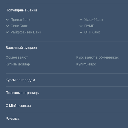
Популярные банки
Приватбанк
Укрсиббанк
Сенс Банк
ПУМБ
Райффайзен Банк
ОТП банк
Валютный аукцион
Обмен валют
Курс валют в обменниках
Купить доллар
Купить евро
Курсы по городам
Полезные страницы
О Minfin.com.ua
Реклама