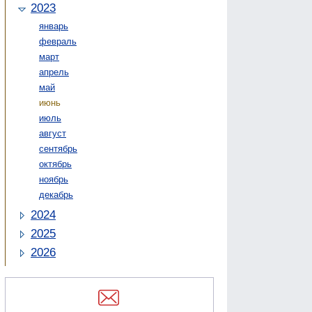
2023
январь
февраль
март
апрель
май
июнь
июль
август
сентябрь
октябрь
ноябрь
декабрь
2024
2025
2026