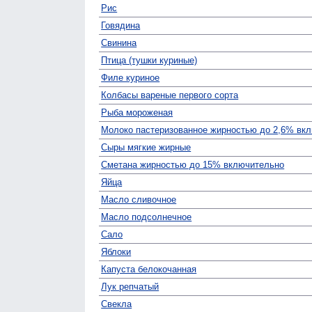
Рис
Говядина
Свинина
Птица (тушки куриные)
Филе куриное
Колбасы вареные первого сорта
Рыба мороженая
Молоко пастеризованное жирностью до 2,6% вк
Сыры мягкие жирные
Сметана жирностью до 15% включительно
Яйца
Масло сливочное
Масло подсолнечное
Сало
Яблоки
Капуста белокочанная
Лук репчатый
Свекла