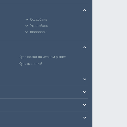
Ощадбанк
Укргазбанк
monobank
Курс валют на черном рынке
Купить злотый