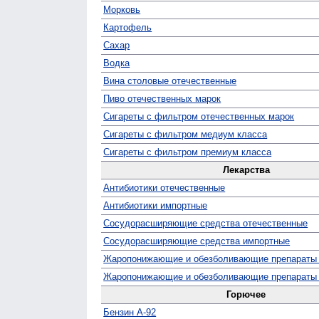
Морковь
Картофель
Сахар
Водка
Вина столовые отечественные
Пиво отечественных марок
Сигареты с фильтром отечественных марок
Сигареты с фильтром медиум класса
Сигареты с фильтром премиум класса
Лекарства
Антибиотики отечественные
Антибиотики импортные
Сосудо­расширяющие средства отечественные
Сосуд­орасширяющие средства импортные
Жаро­понижающие и обезболивающие препараты
Жаро­понижающие и обезболивающие препараты
Горючее
Бензин А-92