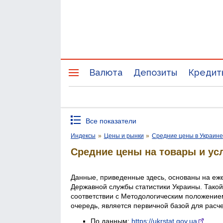
Валюта
Депозиты
Кредит
Все показатели
Индексы
»
Цены и рынки
»
Средние цены в Украин
Средние цены на товары и ус
Данные, приведенные здесь, основаны на еж
Державной службы статистики Украины. Такой
соответствии с Методологическим положением
очередь, является первичной базой для расч
По данным:
https://ukrstat.gov.ua