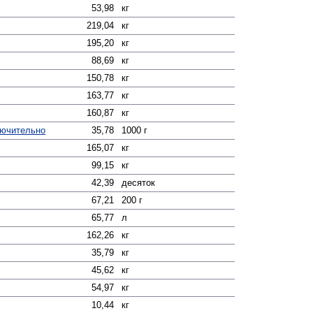
53,98
кг
219,04
кг
195,20
кг
88,69
кг
150,78
кг
163,77
кг
160,87
кг
лючительно
35,78
1000 г
165,07
кг
99,15
кг
42,39
десяток
67,21
200 г
65,77
л
162,26
кг
35,79
кг
45,62
кг
54,97
кг
10,44
кг