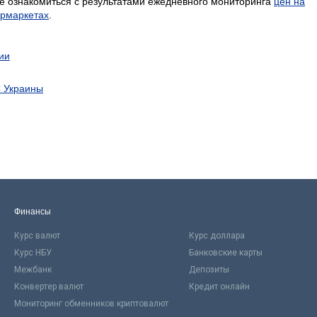
е ознакомиться с результатами ежедневного мониторинга
цен на
ермаркетах
.
ии
С Украины
Финансы
Курс валют
Курс доллара
Курс НБУ
Банковские карты
Межбанк
Депозиты
Конвертер валют
Кредит онлайн
Мониторинг обменников криптовалют