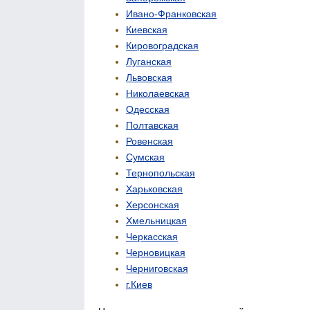
Ивано-Франковская
Киевская
Кировоградская
Луганская
Львовская
Николаевская
Одесская
Полтавская
Ровенская
Сумская
Тернопольская
Харьковская
Херсонская
Хмельницкая
Черкасская
Черновицкая
Черниговская
г.Киев