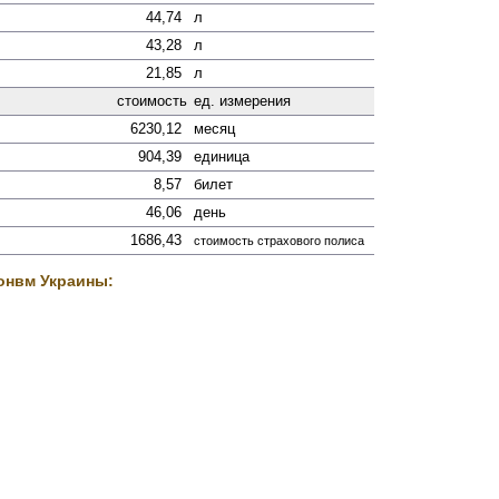
44,74
л
43,28
л
21,85
л
стоимость
ед. измерения
6230,12
месяц
904,39
единица
8,57
билет
46,06
день
1686,43
стоимость страхового полиса
онвм Украины: