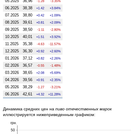
05.2025
36,96
-1.28
-3.35%
06.2025
38,38
1.42
3.84%
07.2025
38,80
0.42
1.09%
08.2025
39,61
0.81
2.09%
09.2025
38,50
-1.11
-2.80%
10.2025
40,01
1.51
3.92%
11.2025
35,38
-4.63
-11.57%
12.2025
36,30
0.92
2.60%
01.2026
37,12
0.82
2.26%
02.2026
36,57
-0.55
-1.48%
03.2026
38,65
2.08
5.69%
04.2026
39,56
0.91
2.35%
05.2026
38,29
-1.27
-3.21%
06.2026
42,61
4.32
11.28%
Динамика средних цен на
пиво отечественных марок
иллюстрируется нижеприведенным графиком:
грн.
50