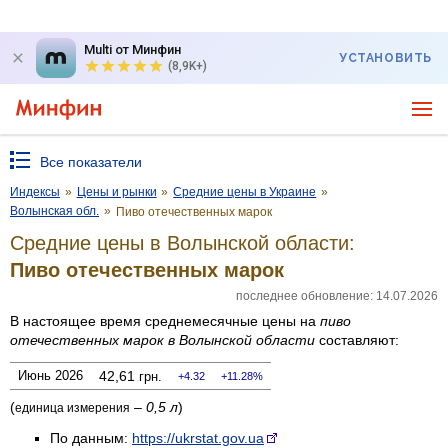
Multi от Минфин
УСТАНОВИТЬ
(8,9K+)
Все показатели
Индексы
»
Цены и рынки
»
Средние цены в Украине
»
Волынская обл.
»
Пиво отечественных марок
Средние цены в Волынской области:
Пиво отечественных марок
последнее обновление: 14.07.2026
В настоящее время среднемесячные цены на
пиво
отечественных марок
в Волынской области
составляют:
Июнь 2026
42,61
грн.
4.32
11.28%
(
–
0,5 л
)
единица измерения
По данным:
https://ukrstat.gov.ua