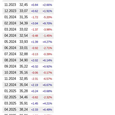
11.2023
32,45
0.84
2.66%
12.2023
33,07
0.62
1.91%
01.2024
31,35
-1.72
-5.20%
02.2024
34,39
3.04
9.70%
03.2024
33,02
-1.37
-3.98%
04.2024
32,54
-0.48
-1.45%
05.2024
33,93
1.39
4.27%
06.2024
33,01
-0.92
-2.71%
07.2024
32,88
-0.13
-0.39%
08.2024
34,90
2.02
6.14%
09.2024
35,22
0.32
0.92%
10.2024
35,16
-0.06
-0.17%
11.2024
32,85
-2.31
-6.57%
12.2024
35,04
2.19
6.67%
01.2025
35,28
0.24
0.68%
02.2025
34,46
-0.82
-2.32%
03.2025
35,91
1.45
4.21%
04.2025
38,24
2.33
6.49%