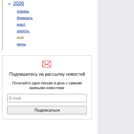
2026
январь
февраль
март
апрель
май
июнь
Подпишитесь на рассылку новостей
Получайте одно письмо в день с самыми
важными новостями