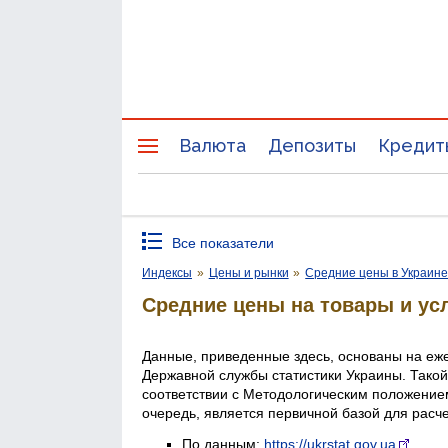
Валюта
Депозиты
Кредит
Все показатели
Индексы
»
Цены и рынки
»
Средние цены в Украин
Средние цены на товары и ус
Данные, приведенные здесь, основаны на еж
Державной службы статистики Украины. Такой
соответствии с Методологическим положением
очередь, является первичной базой для расч
По данным:
https://ukrstat.gov.ua