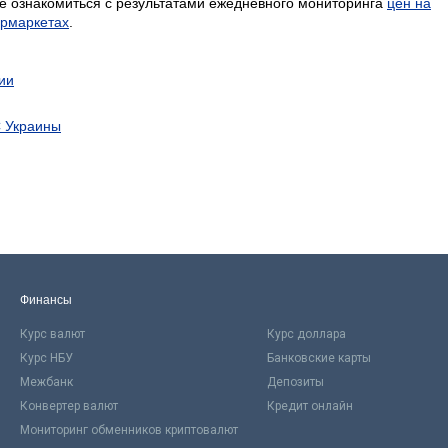
е ознакомиться с результатами ежедневного мониторинга
цен на
ермаркетах
.
ии
С Украины
Финансы
Курс валют
Курс доллара
Курс НБУ
Банковские карты
Межбанк
Депозиты
Конвертер валют
Кредит онлайн
Мониторинг обменников криптовалют