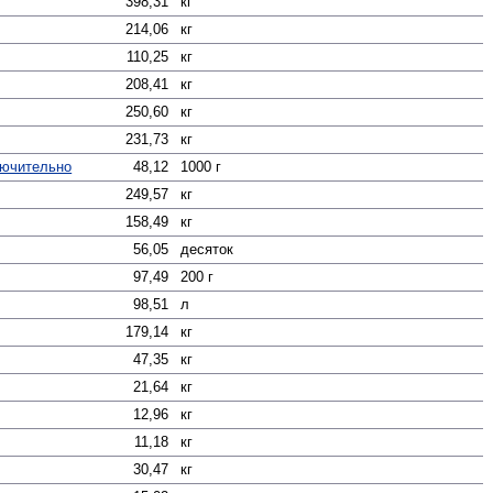
398,31
кг
214,06
кг
110,25
кг
208,41
кг
250,60
кг
231,73
кг
лючительно
48,12
1000 г
249,57
кг
158,49
кг
56,05
десяток
97,49
200 г
98,51
л
179,14
кг
47,35
кг
21,64
кг
12,96
кг
11,18
кг
30,47
кг