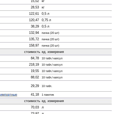
15,02
кг
28,53
кг
122,61
0,5 л
120,47
0,75 л
38,29
0,5 л
132,94
пачка (20 шт)
135,72
пачка (20 шт)
158,97
пачка (20 шт)
стоимость
ед. измерения
84,78
10 табл./ капсул
218,19
10 табл./ капсул
19,55
10 табл./ капсул
88,02
10 табл./ капсул
29,29
10 табл.
 импортные
41,18
1 пакетик
стоимость
ед. измерения
70,03
л
73,97
л