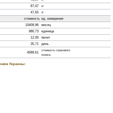
87,07
л
47,65
л
стоимость
ед. измерения
10409,96
месяц
980,73
единица
12,00
билет
35,71
день
стоимость страхового
4589,61
полиса
онвм Украины: