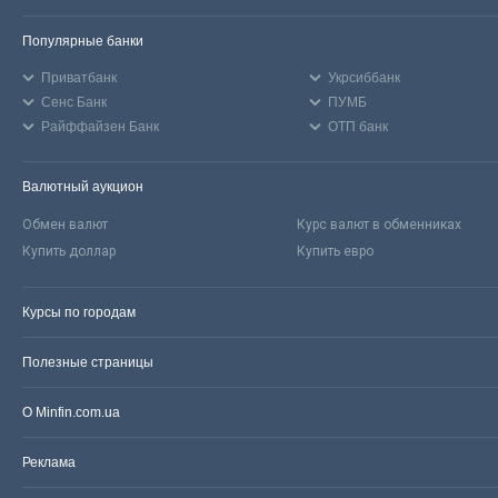
Популярные банки
Приватбанк
Укрсиббанк
Сенс Банк
ПУМБ
Райффайзен Банк
ОТП банк
Валютный аукцион
Обмен валют
Курс валют в обменниках
Купить доллар
Купить евро
Курсы по городам
Полезные страницы
О Minfin.com.ua
Реклама