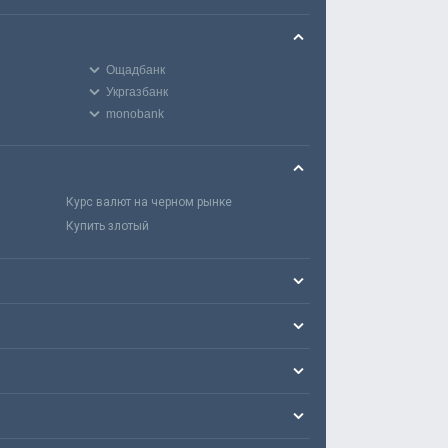
Ощадбанк
Укргазбанк
monobank
Курс валют на черном рынке
Купить злотый