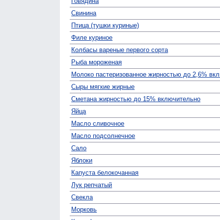
Говядина
Свинина
Птица (тушки куриные)
Филе куриное
Колбасы вареные первого сорта
Рыба мороженая
Молоко пастеризованное жирностью до 2,6% вк
Сыры мягкие жирные
Сметана жирностью до 15% включительно
Яйца
Масло сливочное
Масло подсолнечное
Сало
Яблоки
Капуста белокочанная
Лук репчатый
Свекла
Морковь