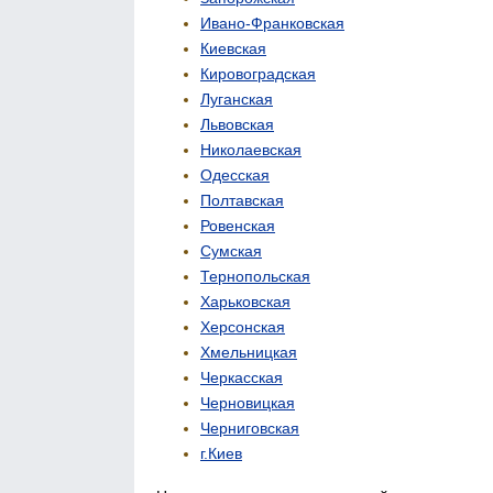
Ивано-Франковская
Киевская
Кировоградская
Луганская
Львовская
Николаевская
Одесская
Полтавская
Ровенская
Сумская
Тернопольская
Харьковская
Херсонская
Хмельницкая
Черкасская
Черновицкая
Черниговская
г.Киев