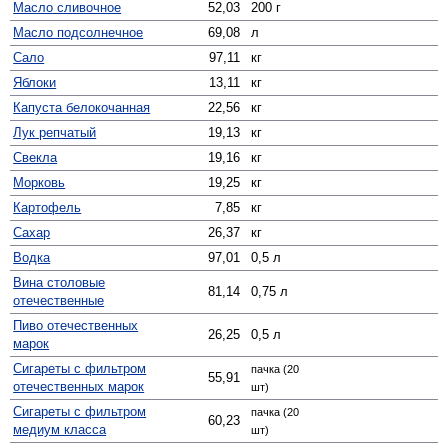
Масло сливочное
52,03
200 г
Масло подсолнечное
69,08
л
Сало
97,11
кг
Яблоки
13,11
кг
Капуста белокочанная
22,56
кг
Лук репчатый
19,13
кг
Свекла
19,16
кг
Морковь
19,25
кг
Картофель
7,85
кг
Сахар
26,37
кг
Водка
97,01
0,5 л
Вина столовые
81,14
0,75 л
отечественные
Пиво отечественных
26,25
0,5 л
марок
Сигареты с фильтром
пачка (20
55,91
отечественных марок
шт)
Сигареты с фильтром
пачка (20
60,23
медиум класса
шт)