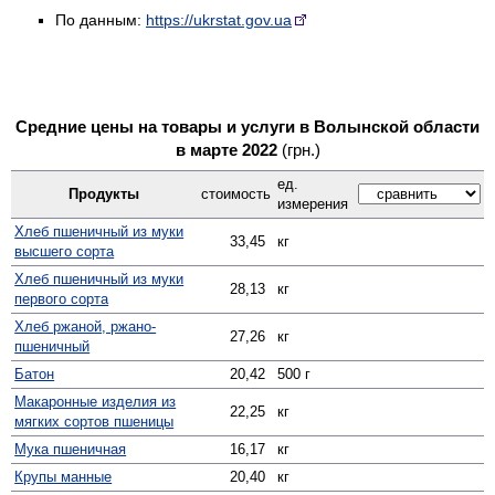
По данным:
https://ukrstat.gov.ua
Средние цены на товары и услуги в Волынской области
в марте 2022
(грн.)
ед.
Продукты
стоимость
измерения
Хлеб пшеничный из муки
33,45
кг
высшего сорта
Хлеб пшеничный из муки
28,13
кг
первого сорта
Хлеб ржаной, ржано-
27,26
кг
пшеничный
Батон
20,42
500 г
Макаронные изделия из
22,25
кг
мягких сортов пшеницы
Мука пшеничная
16,17
кг
Крупы манные
20,40
кг