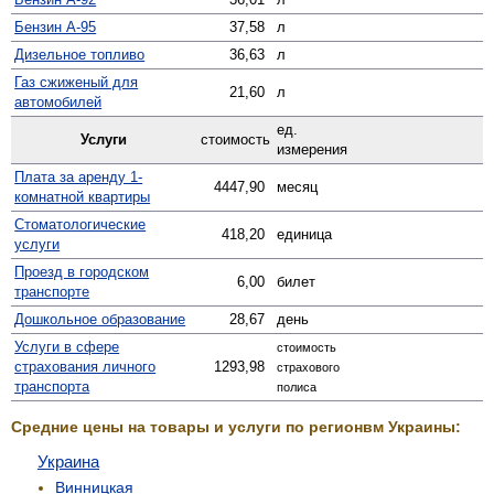
Бензин А-95
37,58
л
Дизельное топливо
36,63
л
Газ сжиженый для
21,60
л
автомобилей
ед.
Услуги
стоимость
измерения
Плата за аренду 1-
4447,90
месяц
комнатной квартиры
Стомато­логические
418,20
единица
услуги
Проезд в городском
6,00
билет
транспорте
Дошкольное образование
28,67
день
Услуги в сфере
стоимость
страхования личного
1293,98
страхового
транспорта
полиса
Средние цены на товары и услуги по регионвм Украины:
Украина
Винницкая