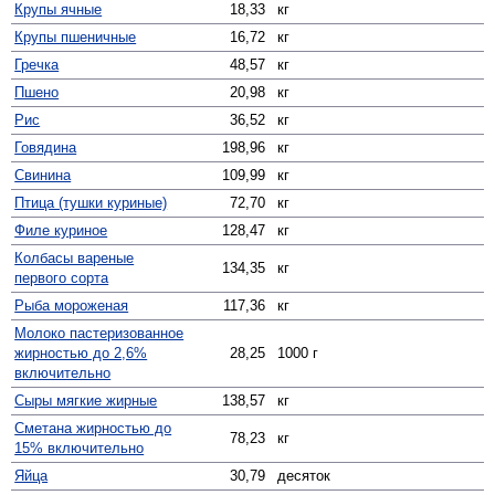
Крупы ячные
18,33
кг
Крупы пшеничные
16,72
кг
Гречка
48,57
кг
Пшено
20,98
кг
Рис
36,52
кг
Говядина
198,96
кг
Свинина
109,99
кг
Птица (тушки куриные)
72,70
кг
Филе куриное
128,47
кг
Колбасы вареные
134,35
кг
первого сорта
Рыба мороженая
117,36
кг
Молоко пастеризованное
жирностью до 2,6%
28,25
1000 г
включительно
Сыры мягкие жирные
138,57
кг
Сметана жирностью до
78,23
кг
15% включительно
Яйца
30,79
десяток