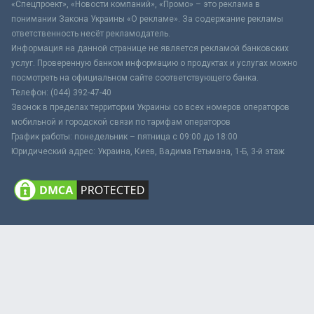
«Спецпроект», «Новости компаний», «Промо» – это реклама в
понимании Закона Украины «О рекламе». За содержание рекламы
ответственность несёт рекламодатель.
Информация на данной странице не является рекламой банковских
услуг. Проверенную банком информацию о продуктах и услугах можно
посмотреть на официальном сайте соответствующего банка.
Телефон: (044) 392-47-40
Звонок в пределах территории Украины со всех номеров операторов
мобильной и городской связи по тарифам операторов
График работы: понедельник – пятница с 09:00 до 18:00
Юридический адрес: Украина, Киев, Вадима Гетьмана, 1-Б, 3-й этаж