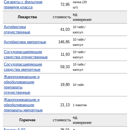
Сигареты с фильтром
пачка (20
72,95
премиум класса
шт)
ед.
Лекарства
стоимость
измерения
Антибиотики
10 табл./
41,03
отечественные
капсул
10 табл./
Антибиотики импортные
146,85
капсул
Сосудо­расширяющие
10 табл./
11,93
средства отечественные
капсул
Сосуд­орасширяющие
10 табл./
59,33
средства импортные
капсул
Жаро­понижающие и
обезболивающие
19,80
10 табл.
препараты
отечественные
Жаро­понижающие и
обезболивающие
21,13
1 пакетик
препараты импортные
ед.
Горючее
стоимость
измерения
Бензин А-92
36,01
л