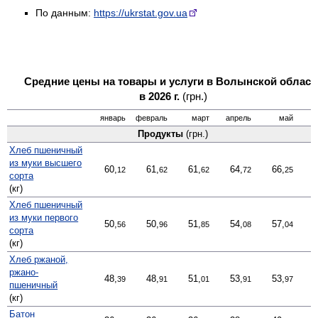
По данным:
https://ukrstat.gov.ua
Средние цены на товары и услуги в Волынской област
в 2026 г.
(грн.)
январь
февраль
март
апрель
май
Продукты
(грн.)
Хлеб пшеничный
из муки высшего
60,
61,
61,
64,
66,
12
62
62
72
25
сорта
(кг)
Хлеб пшеничный
из муки первого
50,
50,
51,
54,
57,
56
96
85
08
04
сорта
(кг)
Хлеб ржаной,
ржано-
48,
48,
51,
53,
53,
39
91
01
91
97
пшеничный
(кг)
Батон