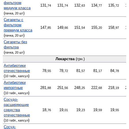
фильтром
131,
131,
132,
134,
135,
13
74
74
63
77
72
медиум класса
(
)
пачка, 20 шт
Сигареты с
фильтром
147,
149,
151,
155,
158,
16
85
66
54
20
97
премиум класса
(
)
пачка, 20 шт
Сигареты без
фильтра
(
)
пачка, 20 шт
Лекарства
(грн.)
Антибиотики
отечественные
78,
78,
81,
81,
84,
55
72
57
17
78
(
)
10 табл., капсул
Антибиотики
импортные
281,
251,
248,
222,
218,
21
88
56
25
68
19
(
)
10 табл., капсул
Сосудо­
расширяющие
средства
18,
19,
19,
19,
19,
76
01
23
59
55
отечественные
(
)
10 табл., капсул
Сосуд­