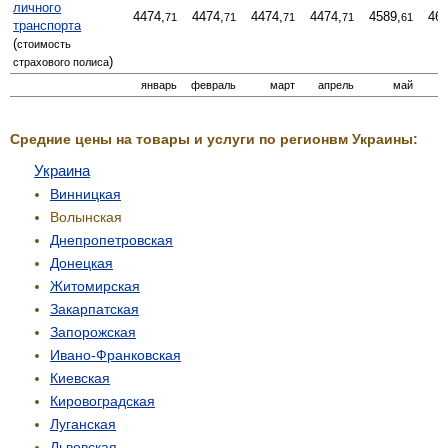
личного
4474,
4474,
4474,
4474,
4589,
462
71
71
71
71
61
транспорта
(
стоимость
)
страхового полиса
январь
февраль
март
апрель
май
Средние цены на товары и услуги по регионвм Украины:
Украина
Винницкая
Волынская
Днепропетровская
Донецкая
Житомирская
Закарпатская
Запорожская
Ивано-Франковская
Киевская
Кировоградская
Луганская
Львовская