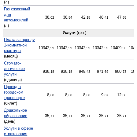
(л)
Газ сжиженый
для
38,
38,
42,
48,
47,
02
54
18
41
65
автомобилей
(л)
Услуги
(грн.)
Плата за аренду
1-комнатной
10342,
10342,
10342,
10342,
10409,
1040
99
99
99
99
96
квартиры
(месяц)
Стомато­
логические
938,
938,
949,
971,
980,
104
18
18
43
69
73
услуги
(единица)
Проезд в
городском
8,
8,
8,
9,
12,
00
00
00
87
00
транспорте
(билет)
Дошкольное
образование
35,
35,
35,
35,
35,
71
71
71
71
71
(день)
Услуги в сфере
страхования