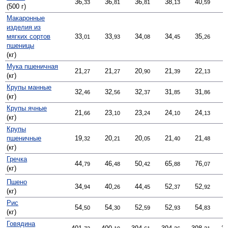
36,
36,
36,
38,
40,
33
81
81
13
59
(500 г)
Макаронные
изделия из
мягких сортов
33,
33,
34,
34,
35,
01
93
08
45
26
пшеницы
(кг)
Мука пшеничная
21,
21,
20,
21,
22,
27
27
90
39
13
(кг)
Крупы манные
32,
32,
32,
31,
31,
46
56
37
85
86
(кг)
Крупы ячные
21,
23,
23,
24,
24,
66
10
24
10
13
(кг)
Крупы
пшеничные
19,
20,
20,
21,
21,
32
21
05
40
48
(кг)
Гречка
44,
46,
50,
65,
76,
79
48
42
88
07
(кг)
Пшено
34,
40,
44,
52,
52,
94
26
45
37
92
(кг)
Рис
54,
54,
52,
52,
54,
50
30
59
93
83
(кг)
Говядина