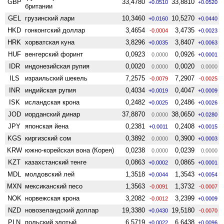
GBP
33,4780
33,8810
+0.0510
+0.0520
британии
GEL
грузинский лари
10,3460
10,5270
+0.0160
+0.0440
HKD
гонконгский доллар
3,4654
3,4735
-0.0004
+0.0023
HRK
хорватская куна
3,8296
3,8407
+0.0035
+0.0063
HUF
венгерский форинт
0,0923
0,0926
0.0000
+0.0001
IDR
индонезийская рупия
0,0020
0,0020
0.0000
0.0000
ILS
израильский шекель
7,2575
7,2907
-0.0079
-0.0025
INR
индийская рупия
0,4034
0,4047
+0.0019
+0.0009
ISK
исландская крона
0,2482
0,2486
+0.0025
+0.0026
JOD
иорданский динар
37,8870
38,0650
0.0000
+0.0280
JPY
японская йена
0,2381
0,2408
+0.0011
+0.0015
KGS
киргизский сом
0,3892
0,3900
0.0000
+0.0003
KRW
южно-корейская вона (Корея)
0,0238
0,0239
0.0000
0.0000
KZT
казахстанский тенге
0,0863
0,0865
+0.0002
+0.0001
MDL
молдовский лей
1,3518
1,3543
+0.0044
+0.0054
MXN
мексиканский песо
1,3563
1,3732
-0.0091
-0.0007
NOK
норвежская крона
3,2082
3,2399
-0.0012
+0.0009
NZD
ново­зеландский доллар
19,3380
19,5180
+0.0430
-0.0070
PLN
польский злотый
6,5719
6,6438
+0.0022
+0.0096