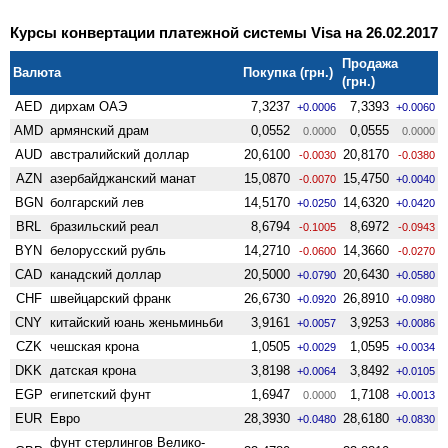
Курсы конвертации платежной системы Visa на 26.02.2017
Продажа
Валюта
Покупка (грн.)
(грн.)
AED
дирхам ОАЭ
7,3237
7,3393
+0.0006
+0.0060
AMD
армянский драм
0,0552
0,0555
0.0000
0.0000
AUD
австралийский доллар
20,6100
20,8170
-0.0030
-0.0380
AZN
азербайджанский манат
15,0870
15,4750
-0.0070
+0.0040
BGN
болгарский лев
14,5170
14,6320
+0.0250
+0.0420
BRL
бразильский реал
8,6794
8,6972
-0.1005
-0.0943
BYN
белорусский рубль
14,2710
14,3660
-0.0600
-0.0270
CAD
канадский доллар
20,5000
20,6430
+0.0790
+0.0580
CHF
швейцарский франк
26,6730
26,8910
+0.0920
+0.0980
CNY
китайский юань женьминьби
3,9161
3,9253
+0.0057
+0.0086
CZK
чешская крона
1,0505
1,0595
+0.0029
+0.0034
DKK
датская крона
3,8198
3,8492
+0.0064
+0.0105
EGP
египетский фунт
1,6947
1,7108
0.0000
+0.0013
EUR
Евро
28,3930
28,6180
+0.0480
+0.0830
фунт стерлингов Велико­