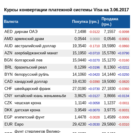
Курсы конвертации платежной системы Visa на 3.06.2017
Продажа
Валюта
Покупка (грн.)
(грн.)
AED
дирхам ОАЭ
7,1498
7,1557
-0.0122
-0.0098
AMD
армянский драм
0,0544
0,0546
0.0000
-0.0001
AUD
австралийский доллар
19,3540
19,5980
-0.1710
-0.0860
AZN
азербайджанский манат
15,1950
15,5780
+0.0710
+0.0790
BGN
болгарский лев
15,0440
15,1270
+0.0270
-0.0160
BRL
бразильский реал
8,1299
8,1360
+0.0196
+0.0211
BYN
белорусский рубль
14,1060
14,1440
+0.0420
+0.0250
CAD
канадский доллар
19,4130
19,5080
-0.0390
-0.0820
CHF
швейцарский франк
27,0190
27,1830
+0.0730
-0.0360
CNY
китайский юань женьминьби
3,8625
3,8666
+0.0127
+0.0134
CZK
чешская крона
1,1140
1,1237
+0.0058
-0.0011
DKK
датская крона
3,9549
3,9775
+0.0070
-0.0031
EGP
египетский фунт
1,4478
1,4589
-0.0028
-0.0006
EUR
Евро
29,4230
29,5860
+0.0530
-0.0310
фунт стерлингов Велико­