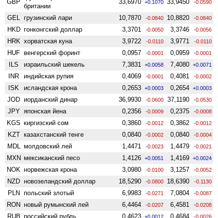
GBP
33,6970
33,9450
+0.1070
-0.0590
британии
GEL
грузинский лари
10,7870
10,8820
-0.0840
-0.0840
HKD
гонконгский доллар
3,3701
3,3746
-0.0050
-0.0056
HRK
хорватская куна
3,9722
3,9771
-0.0110
-0.0110
HUF
венгерский форинт
0,0957
0,0959
-0.0001
-0.0001
ILS
израильский шекель
7,3831
7,4080
+0.0058
+0.0071
INR
индийская рупия
0,4069
0,4081
-0.0001
-0.0002
ISK
исландская крона
0,2653
0,2654
+0.0003
+0.0003
JOD
иорданский динар
36,9930
37,1190
-0.0600
-0.0530
JPY
японская йена
0,2356
0,2375
-0.0009
-0.0008
KGS
киргизский сом
0,3860
0,3862
-0.0012
-0.0012
KZT
казахстанский тенге
0,0840
0,0840
-0.0002
-0.0004
MDL
молдовский лей
1,4471
1,4479
-0.0023
-0.0021
MXN
мексиканский песо
1,4126
1,4169
+0.0051
+0.0024
NOK
норвежская крона
3,0980
3,1257
-0.0100
-0.0052
NZD
ново­зеландский доллар
18,5290
18,6390
-0.0800
-0.1130
PLN
польский злотый
6,9983
7,0804
-0.0271
-0.0087
RON
новый румынский лей
6,4464
6,4581
-0.0207
-0.0208
RUB
российский рубль
0,4623
0,4684
+0.0012
-0.0026