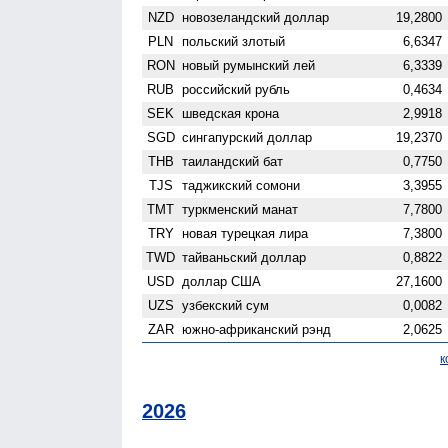
NZD
ново­зеландский доллар
19,2800
PLN
польский злотый
6,6347
RON
новый румынский лей
6,3339
RUB
российский рубль
0,4634
SEK
шведская крона
2,9918
SGD
сингапурский доллар
19,2370
THB
таиландский бат
0,7750
TJS
таджикский сомони
3,3955
TMT
туркменский манат
7,7800
TRY
новая турецкая лира
7,3800
TWD
тайваньский доллар
0,8822
USD
доллар США
27,1600
UZS
узбекский сум
0,0082
ZAR
южно-африканский рэнд
2,0625
к
2026