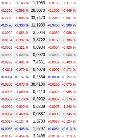
1,7080
-0.0196
-1.145 %
-0.0193
-1.117 %
28,8070
-0.1710
-0.595 %
-0.1300
-0.449 %
33,7470
-0.2710
-0.806 %
-0.2040
-0.601 %
11,1930
+0.2490
+2.336 %
+0.3480
+3.209 %
3,5044
-0.0029
-0.083 %
-0.0030
-0.086 %
3,8722
-0.0154
-0.397 %
-0.0150
-0.386 %
0,0934
-0.0003
-0.321 %
-0.0004
-0.426 %
0,0020
0.0000
0.000 %
0.0000
0.000 %
7,4561
-0.0299
-0.401 %
-0.0302
-0.403 %
0,4078
-0.0011
-0.270 %
-0.0007
-0.171 %
0,2554
+0.0004
+0.157 %
+0.0004
+0.157 %
38,4180
-0.0280
-0.073 %
-0.0280
-0.073 %
0,2413
-0.0026
-1.080 %
-0.0024
-0.985 %
0,3932
-0.0007
-0.178 %
-0.0007
-0.178 %
0,0239
-0.0002
-0.830 %
-0.0003
-1.240 %
0,0867
-0.0004
-0.460 %
-0.0003
-0.345 %
1,3703
-0.0017
-0.124 %
-0.0017
-0.124 %
1,3797
+0.0055
+0.405 %
+0.0084
+0.613 %
3,2488
-0.0147
-0.454 %
-0.0104
-0.319 %