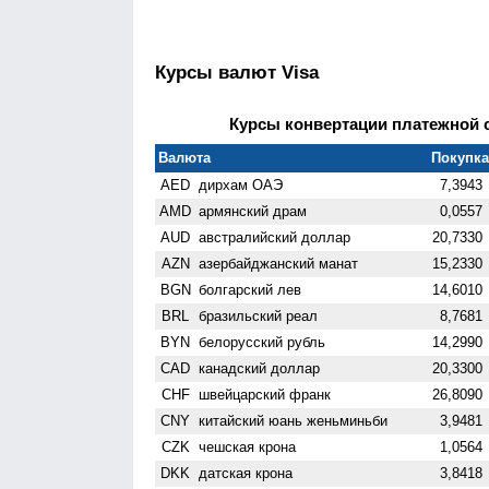
Курсы валют Visa
Курсы конвертации платежной си
Валюта
Покупка 
AED
дирхам ОАЭ
7,3943
AMD
армянский драм
0,0557
AUD
австралийский доллар
20,7330
AZN
азербайджанский манат
15,2330
BGN
болгарский лев
14,6010
BRL
бразильский реал
8,7681
BYN
белорусский рубль
14,2990
CAD
канадский доллар
20,3300
CHF
швейцарский франк
26,8090
CNY
китайский юань женьминьби
3,9481
CZK
чешская крона
1,0564
DKK
датская крона
3,8418