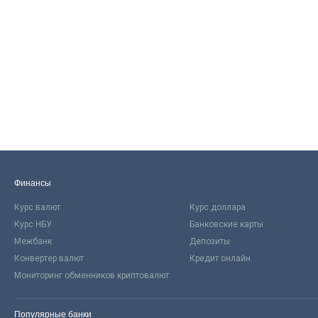
Финансы
Курс валют
Курс доллара
Курс НБУ
Банковские карты
Межбанк
Депозиты
Конвертер валют
Кредит онлайн
Мониторинг обменников криптовалют
Популярные банки