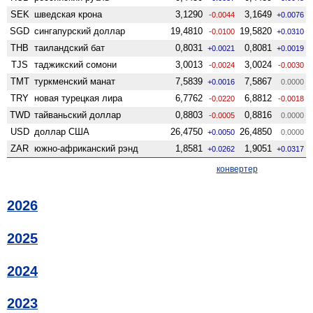
SEK
шведская крона
3,1290
3,1649
-0.0044
+0.0076
SGD
сингапурский доллар
19,4810
19,5820
-0.0100
+0.0310
THB
таиландский бат
0,8031
0,8081
+0.0021
+0.0019
TJS
таджикский сомони
3,0013
3,0024
-0.0024
-0.0030
TMT
туркменский манат
7,5839
7,5867
+0.0016
0.0000
TRY
новая турецкая лира
6,7762
6,8812
-0.0220
-0.0018
TWD
тайваньский доллар
0,8803
0,8816
-0.0005
0.0000
USD
доллар США
26,4750
26,4850
+0.0050
0.0000
ZAR
южно-африканский рэнд
1,8581
1,9051
+0.0262
+0.0317
конвертер
2026
2025
2024
2023