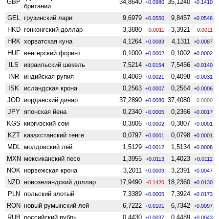
GBP
34,8640
35,1240
+0.0980
+0.1410
британии
GEL
грузинский лари
9,6979
9,8457
+0.0550
+0.0546
HKD
гонконгский доллар
3,3880
3,3921
-0.0011
-0.0011
HRK
хорватская куна
4,1264
4,1311
+0.0083
+0.0087
HUF
венгерский форинт
0,1000
0,1002
+0.0002
+0.0002
ILS
израильский шекель
7,5214
7,5456
+0.0154
+0.0140
INR
индийская рупия
0,4069
0,4098
+0.0021
+0.0031
ISK
исландская крона
0,2563
0,2564
+0.0007
+0.0006
JOD
иорданский динар
37,2890
37,4080
+0.0080
0.0000
JPY
японская йена
0,2340
0,2366
+0.0005
+0.0017
KGS
киргизский сом
0,3806
0,3807
+0.0002
+0.0001
KZT
казахстанский тенге
0,0797
0,0798
+0.0001
+0.0001
MDL
молдовский лей
1,5129
1,5134
+0.0012
+0.0008
MXN
мексиканский песо
1,3955
1,4023
+0.0113
+0.0112
NOK
норвежская крона
3,2011
3,2391
+0.0009
+0.0047
NZD
ново­зеландский доллар
17,9490
18,2360
-0.1420
+0.0130
PLN
польский злотый
7,3389
7,3924
+0.0005
+0.0173
RON
новый румынский лей
6,7222
6,7342
+0.0101
+0.0097
RUB
российский рубль
0,4430
0,4489
+0.0037
+0.0043