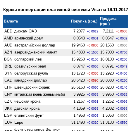
Курсы конвертации платежной системы Visa на 18.11.2017
Продажа
Валюта
Покупка (грн.)
(грн.)
AED
дирхам ОАЭ
7,2077
7,2111
+0.0019
-0.0008
AMD
армянский драм
0,0543
0,0547
+0.0001
+0.0002
AUD
австралийский доллар
19,9460
20,1560
-0.0880
0.0000
AZN
азербайджанский манат
15,4830
15,7000
+0.1530
+0.0760
BGN
болгарский лев
15,9260
16,0100
+0.0150
+0.0280
BRL
бразильский реал
8,0747
8,0791
+0.0066
+0.0049
BYN
белорусский рубль
13,1720
13,2920
-0.0330
+0.0400
CAD
канадский доллар
20,6420
20,8380
-0.0590
+0.0250
CHF
швейцарский франк
26,6160
26,8230
+0.0050
+0.0140
CNY
китайский юань женьминьби
3,9925
3,9960
+0.0033
+0.0025
CZK
чешская крона
1,2167
1,2262
+0.0061
+0.0036
DKK
датская крона
4,1859
4,2082
+0.0039
+0.0088
EGP
египетский фунт
1,4958
1,5058
+0.0003
0.0000
EUR
Евро
31,1490
31,3130
+0.0310
+0.0560
фунт стерлингов Велико­