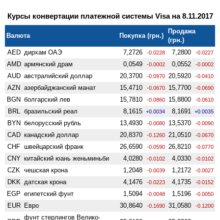
Курсы конвертации платежной системы Visa на 8.11.2017
Продажа
Валюта
Покупка (грн.)
(грн.)
AED
дирхам ОАЭ
7,2726
7,2800
-0.0228
-0.0227
AMD
армянский драм
0,0549
0,0552
-0.0002
-0.0002
AUD
австралийский доллар
20,3700
20,5920
-0.0970
-0.0410
AZN
азербайджанский манат
15,4710
15,7700
-0.0670
-0.0690
BGN
болгарский лев
15,7810
15,8800
-0.0860
-0.0610
BRL
бразильский реал
8,1615
8,1691
+0.0034
+0.0035
BYN
белорусский рубль
13,4930
13,5370
-0.0080
-0.0090
CAD
канадский доллар
20,8370
21,0510
-0.1260
-0.0670
CHF
швейцарский франк
26,6590
26,8210
-0.0590
-0.0770
CNY
китайский юань женьминьби
4,0280
4,0330
-0.0102
-0.0102
CZK
чешская крона
1,2048
1,2172
-0.0039
-0.0027
DKK
датская крона
4,1476
4,1735
-0.0223
-0.0152
EGP
египетский фунт
1,5094
1,5196
-0.0048
-0.0050
EUR
Евро
30,8640
31,0580
-0.1690
-0.1200
фунт стерлингов Велико­