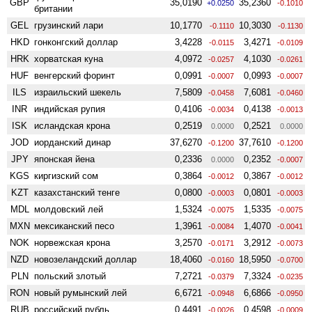
GBP
35,0190
35,2360
+0.0250
-0.1010
британии
GEL
грузинский лари
10,1770
10,3030
-0.1110
-0.1130
HKD
гонконгский доллар
3,4228
3,4271
-0.0115
-0.0109
HRK
хорватская куна
4,0972
4,1030
-0.0257
-0.0261
HUF
венгерский форинт
0,0991
0,0993
-0.0007
-0.0007
ILS
израильский шекель
7,5809
7,6081
-0.0458
-0.0460
INR
индийская рупия
0,4106
0,4138
-0.0034
-0.0013
ISK
исландская крона
0,2519
0,2521
0.0000
0.0000
JOD
иорданский динар
37,6270
37,7610
-0.1200
-0.1200
JPY
японская йена
0,2336
0,2352
0.0000
-0.0007
KGS
киргизский сом
0,3864
0,3867
-0.0012
-0.0012
KZT
казахстанский тенге
0,0800
0,0801
-0.0003
-0.0003
MDL
молдовский лей
1,5324
1,5335
-0.0075
-0.0075
MXN
мексиканский песо
1,3961
1,4070
-0.0084
-0.0041
NOK
норвежская крона
3,2570
3,2912
-0.0171
-0.0073
NZD
ново­зеландский доллар
18,4060
18,5950
-0.0160
-0.0700
PLN
польский злотый
7,2721
7,3324
-0.0379
-0.0235
RON
новый румынский лей
6,6721
6,6866
-0.0948
-0.0950
RUB
российский рубль
0,4491
0,4598
-0.0026
-0.0009