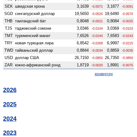
SEK
шведская крона
3,1639
3,1877
-0.0071
-0.0091
SGD
сингапурский доллар
19,5650
19,6490
-0.0520
-0.0570
THB
таиландский бат
0,8048
0,8084
-0.0021
-0.0025
TJS
таджикский сомони
3,0346
3,0369
-0.0104
-0.0103
TMT
туркменский манат
7,6526
7,6583
-0.0244
-0.0243
TRY
новая турецкая лира
6,8542
6,9997
-0.0268
-0.0215
TWD
тайваньский доллар
0,8844
0,8859
-0.0034
-0.0035
USD
доллар США
26,7150
26,7350
-0.0850
-0.0850
ZAR
южно-африканский рэнд
1,8719
1,8991
-0.0020
-0.0075
конвертер
2026
2025
2024
2023