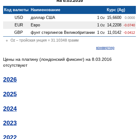
на 8.03.2016
Код валюты
Наименование
Курс (Ag)
USD
доллар США
1
15,6600
Oz
0.0000
EUR
Евро
1
14,2208
Oz
-0.0740
GBP
фунт стерлингов Велико­британии
1
11,0142
Oz
-0.0412
Oz – тройская унция = 31.10348 грамм
конвертер
Цены на платину (лондонский фиксинг) на 8.03.2016
отсутствуют
2026
2025
2024
2023
2022