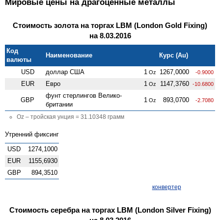
Мировые цены на драгоценные металлы
Стоимость золота на торгах LBM (London Gold Fixing)
на 8.03.2016
Код
Наименование
Курс (Au)
валюты
USD
доллар США
1
1267,0000
Oz
-0.9000
EUR
Евро
1
1147,3760
Oz
-10.6800
фунт стерлингов Велико­
GBP
1
893,0700
Oz
-2.7080
британии
Oz – тройская унция = 31.10348 грамм
Утренний фиксинг
USD
1274,1000
EUR
1155,6930
GBP
894,3510
конвертер
Стоимость серебра на торгах LBM (London Silver Fixing)