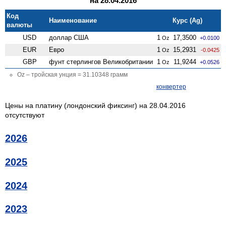
на 28.04.2016
Код
Наименование
Курс (Ag)
валюты
USD
доллар США
1
17,3500
Oz
+0.0100
EUR
Евро
1
15,2931
Oz
-0.0425
GBP
фунт стерлингов Велико­британии
1
11,9244
Oz
+0.0526
Oz – тройская унция = 31.10348 грамм
конвертер
Цены на платину (лондонский фиксинг) на 28.04.2016
отсутствуют
2026
2025
2024
2023