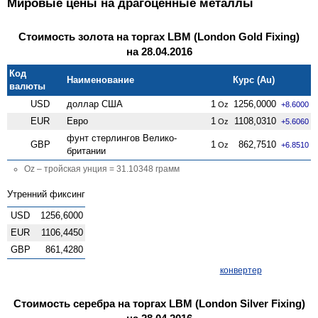
Мировые цены на драгоценные металлы
Стоимость золота на торгах LBM (London Gold Fixing)
на 28.04.2016
Код
Наименование
Курс (Au)
валюты
USD
доллар США
1
1256,0000
Oz
+8.6000
EUR
Евро
1
1108,0310
Oz
+5.6060
фунт стерлингов Велико­
GBP
1
862,7510
Oz
+6.8510
британии
Oz – тройская унция = 31.10348 грамм
Утренний фиксинг
USD
1256,6000
EUR
1106,4450
GBP
861,4280
конвертер
Стоимость серебра на торгах LBM (London Silver Fixing)