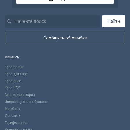
Найти
Сообщить об ошибке
Финансы
Курс валют
Курс доллара
Курс евро
Курс НБУ
Банковские карты
Инвестиционные брокеры
Межбанк
Депозиты
Тарифы на газ
Конвертер валют