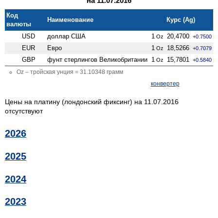
на 11.07.2016
Код
Наименование
Курс (Ag)
валюты
USD
доллар США
1
20,4700
Oz
+0.7500
EUR
Евро
1
18,5266
Oz
+0.7079
GBP
фунт стерлингов Велико­британии
1
15,7801
Oz
+0.5840
Oz – тройская унция = 31.10348 грамм
конвертер
Цены на платину (лондонский фиксинг) на 11.07.2016
отсутствуют
2026
2025
2024
2023