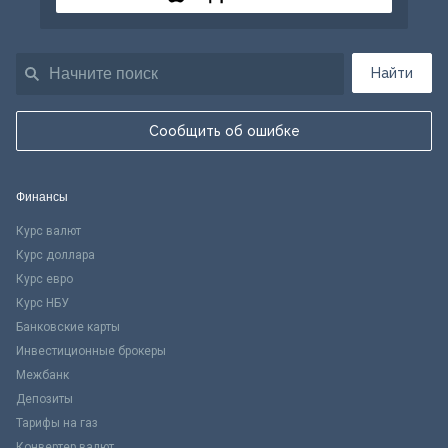
Найти
Сообщить об ошибке
Финансы
Курс валют
Курс доллара
Курс евро
Курс НБУ
Банковские карты
Инвестиционные брокеры
Межбанк
Депозиты
Тарифы на газ
Конвертер валют