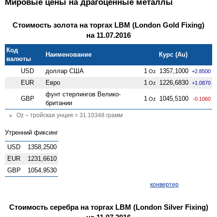
Мировые цены на драгоценные металлы
Стоимость золота на торгах LBM (London Gold Fixing)
на 11.07.2016
Код
Наименование
Курс (Au)
валюты
USD
доллар США
1
1357,1000
Oz
+2.8500
EUR
Евро
1
1226,6830
Oz
+1.0870
фунт стерлингов Велико­
GBP
1
1045,5100
Oz
-0.1060
британии
Oz – тройская унция = 31.10348 грамм
Утренний фиксинг
USD
1358,2500
EUR
1231,6610
GBP
1054,9530
конвертер
Стоимость серебра на торгах LBM (London Silver Fixing)