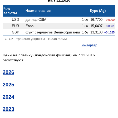
на 7.12.2016
Код
Наименование
Курс (Ag)
валюты
USD
доллар США
1
16,7700
Oz
-0.0200
EUR
Евро
1
15,6407
Oz
+0.0061
GBP
фунт стерлингов Велико­британии
1
13,3180
Oz
+0.1525
Oz – тройская унция = 31.10348 грамм
конвертер
Цены на платину (лондонский фиксинг) на 7.12.2016
отсутствуют
2026
2025
2024
2023