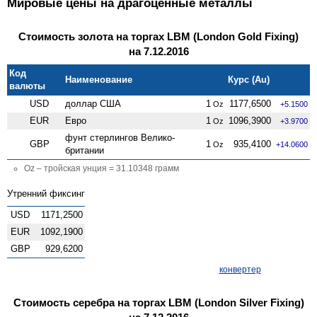
Мировые цены на драгоценные металлы
Стоимость золота на торгах LBM (London Gold Fixing)
на 7.12.2016
Код
Наименование
Курс (Au)
валюты
USD
доллар США
1
1177,6500
Oz
+5.1500
EUR
Евро
1
1096,3900
Oz
+3.9700
фунт стерлингов Велико­
GBP
1
935,4100
Oz
+14.0600
британии
Oz – тройская унция = 31.10348 грамм
Утренний фиксинг
USD
1171,2500
EUR
1092,1900
GBP
929,6200
конвертер
Стоимость серебра на торгах LBM (London Silver Fixing)