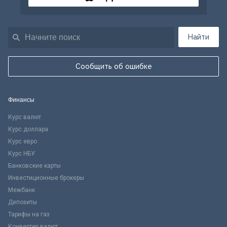
Найти
Сообщить об ошибке
Финансы
Курс валют
Курс доллара
Курс евро
Курс НБУ
Банковские карты
Инвестиционные брокеры
Межбанк
Депозиты
Тарифы на газ
Конвертер валют