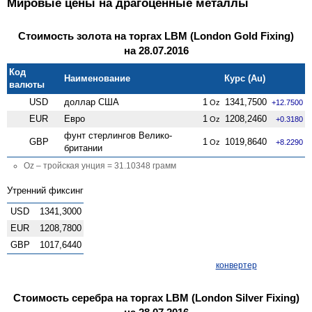
Мировые цены на драгоценные металлы
Стоимость золота на торгах LBM (London Gold Fixing)
на 28.07.2016
Код
Наименование
Курс (Au)
валюты
USD
доллар США
1
1341,7500
Oz
+12.7500
EUR
Евро
1
1208,2460
Oz
+0.3180
фунт стерлингов Велико­
GBP
1
1019,8640
Oz
+8.2290
британии
Oz – тройская унция = 31.10348 грамм
Утренний фиксинг
USD
1341,3000
EUR
1208,7800
GBP
1017,6440
конвертер
Стоимость серебра на торгах LBM (London Silver Fixing)