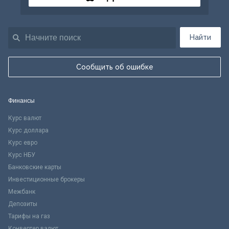
Найти
Сообщить об ошибке
Финансы
Курс валют
Курс доллара
Курс евро
Курс НБУ
Банковские карты
Инвестиционные брокеры
Межбанк
Депозиты
Тарифы на газ
Конвертер валют