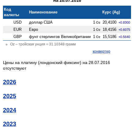
на 28.07.2016
Код
Наименование
Курс (Ag)
валюты
USD
доллар США
1
20,4100
Oz
+0.8300
EUR
Евро
1
18,4156
Oz
+0.6075
GBP
фунт стерлингов Велико­британии
1
15,5186
Oz
+0.5640
Oz – тройская унция = 31.10348 грамм
конвертер
Цены на платину (лондонский фиксинг) на 28.07.2016
отсутствуют
2026
2025
2024
2023