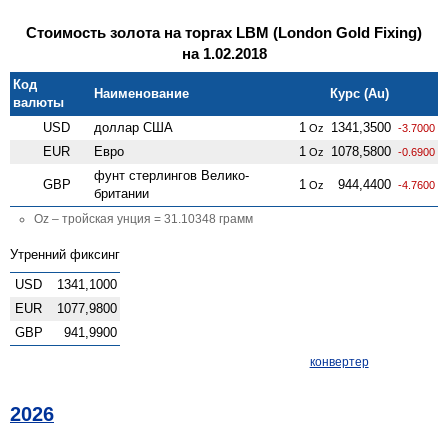
Стоимость золота на торгах LBM (London Gold Fixing)
на 1.02.2018
Код
Наименование
Курс (Au)
валюты
USD
доллар США
1
1341,3500
Oz
-3.7000
EUR
Евро
1
1078,5800
Oz
-0.6900
фунт стерлингов Велико­
GBP
1
944,4400
Oz
-4.7600
британии
Oz – тройская унция = 31.10348 грамм
Утренний фиксинг
USD
1341,1000
EUR
1077,9800
GBP
941,9900
конвертер
2026