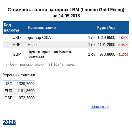
Стоимость золота на торгах LBM (London Gold Fixing)
на 14.05.2018
Код
Наименование
Курс (Au)
валюты
USD
доллар США
1
1319,8500
Oz
-4.5000
EUR
Евро
1
1101,2800
Oz
-5.4800
фунт стерлингов Велико­
GBP
1
970,8800
Oz
-5.1700
британии
Oz – тройская унция = 31.10348 грамм
Утренний фиксинг
USD
1320,7000
EUR
1101,8600
GBP
972,3000
конвертер
2026