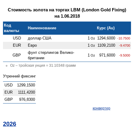
Стоимость золота на торгах LBM (London Gold Fixing)
на 1.06.2018
Код
Наименование
Курс (Au)
валюты
USD
доллар США
1
1294,6000
Oz
-10.7500
EUR
Евро
1
1109,2100
Oz
-9.4700
фунт стерлингов Велико­
GBP
1
971,6000
Oz
-9.5000
британии
Oz – тройская унция = 31.10348 грамм
Утренний фиксинг
USD
1299,1500
EUR
1111,4200
GBP
976,8300
конвертер
2026