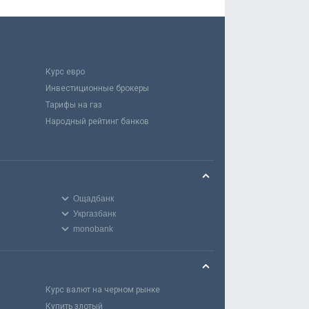
Курс евро
Инвестиционные брокеры
Тарифы на газ
Народный рейтинг банков
Ощадбанк
Укргазбанк
monobank
Курс валют на черном рынке
Купить злотый