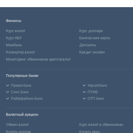
Финансы
Курс валют
Курс доллара
Курс НБУ
Банковские карты
Межбанк
Депозиты
Конвертер валют
Кредит онлайн
Мониторинг обменников криптовалют
Популярные банки
Приватбанк
Укрсиббанк
Сенс Банк
ПУМБ
Райффайзен Банк
ОТП банк
Валютный аукцион
Обмен валют
Курс валют в обменниках
Купить доллар
Купить евро