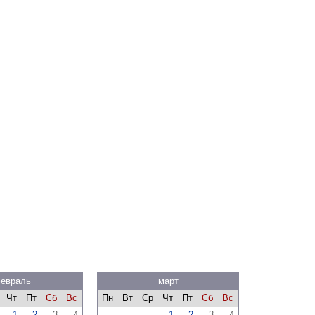
евраль
март
Чт
Пт
Сб
Вс
Пн
Вт
Ср
Чт
Пт
Сб
Вс
1
2
3
4
1
2
3
4