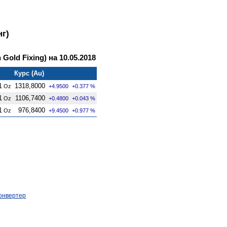
г)
old Fixing) на 10.05.2018
Курс (Au)
1
1318,8000
Oz
+4.9500
+0.377 %
1
1106,7400
Oz
+0.4800
+0.043 %
1
976,8400
Oz
+9.4500
+0.977 %
онвертер