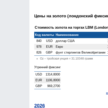
Цены на золото (лондонский фиксин
Стоимость золота на торгах LBM (London G
Код валюты
Наименование
840
USD
доллар США
978
EUR
Евро
826
GBP
фунт стерлингов Велико­британии
Oz – тройская унция = 31.10348 грамм
Утренний фиксинг
USD
1314,8000
EUR
1106,8000
GBP
969,2700
к
2026