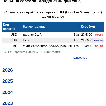
Цены на серебро (лондонский фиксинг)
Стоимость серебра на торгах LBM (London Silver Fixing)
на 28.05.2021
Код
Наименование
Курс (Ag)
валюты
USD
доллар США
1
27,6300
Oz
-0.0250
EUR
Евро
1
22,6900
Oz
+0.0300
GBP
фунт стерлингов Велико­британии
1
19,4900
Oz
-0.1000
Oz – тройская унция = 31.10348 грамм
конвертер
2026
2025
2024
2023