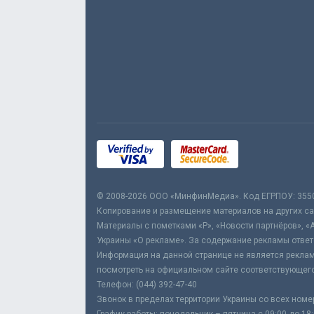
© 2008-2026 ООО «МинфинМедиа». Код ЕГРПОУ: 355
Копирование и размещение материалов на других сай
Материалы с пометками «Р», «Новости партнёров», «
Украины «О рекламе». За содержание рекламы ответ
Информация на данной странице не является реклам
посмотреть на официальном сайте соответствующего
Телефон: (044) 392-47-40
Звонок в пределах территории Украины со всех номе
График работы: понедельник – пятница с 09:00 до 18