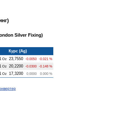
инг)
ndon Silver Fixing)
Курс (Ag)
1
23,7550
Oz
-0.0050
-0.021 %
1
20,2200
Oz
-0.0300
-0.148 %
1
17,3200
Oz
0.0000
0.000 %
онвертер