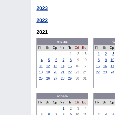
2023
2022
2021
январь
ф
Пн
Вт
Ср
Чт
Пт
Сб
Вс
Пн
Вт
Ср
1
2
3
1
2
3
4
5
6
7
8
9
10
8
9
10
11
12
13
14
15
16
17
15
16
17
18
19
20
21
22
23
24
22
23
24
25
26
27
28
29
30
31
апрель
Пн
Вт
Ср
Чт
Пт
Сб
Вс
Пн
Вт
Ср
1
2
3
4
5
6
7
8
9
10
11
3
4
5