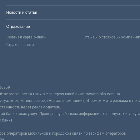
Новости и статьи
Страхование
Зеленая карта онлайн
Отзывы о страховых компания
Страховка авто
06859
тах разрешается только с гиперссылкой вида: www.minfin.com.ua
Актуально», «Спецпроект», «Новости компаний», «Промо» – это реклама в по
ственность несёт рекламодатель.
ой банковских услуг. Проверенную банком информацию о продуктах и услуг
 банка.
ров операторов мобильной и городской связи по тарифам операторов
:00