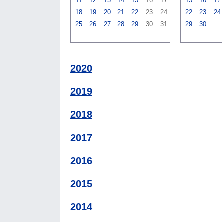
11
12
13
14
15
16
17
15
16
17
18
19
20
21
22
23
24
22
23
24
25
26
27
28
29
30
31
29
30
2020
2019
2018
2017
2016
2015
2014