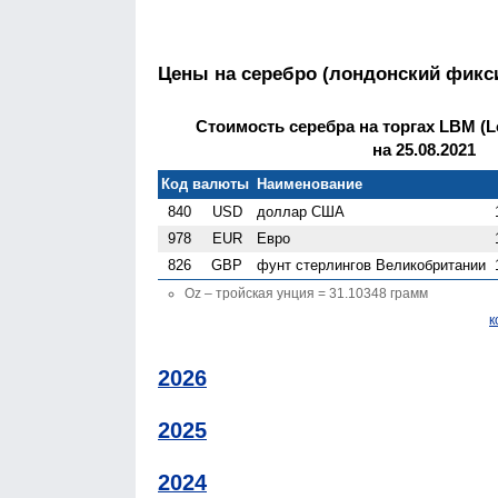
Цены на серебро (лондонский фикс
Стоимость серебра на торгах LBM (Lo
на 25.08.2021
Код валюты
Наименование
840
USD
доллар США
978
EUR
Евро
826
GBP
фунт стерлингов Велико­британии
Oz – тройская унция = 31.10348 грамм
к
2026
2025
2024