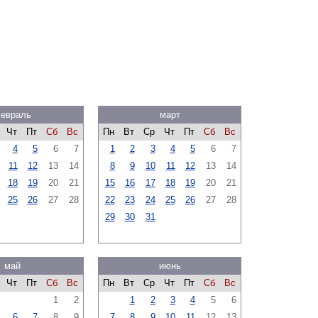
евраль
март
Чт
Пт
Сб
Вс
Пн
Вт
Ср
Чт
Пт
Сб
Вс
4
5
6
7
1
2
3
4
5
6
7
11
12
13
14
8
9
10
11
12
13
14
18
19
20
21
15
16
17
18
19
20
21
25
26
27
28
22
23
24
25
26
27
28
29
30
31
май
июнь
Чт
Пт
Сб
Вс
Пн
Вт
Ср
Чт
Пт
Сб
Вс
1
2
1
2
3
4
5
6
6
7
8
9
7
8
9
10
11
12
13