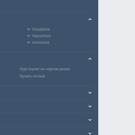
Ощадбанк
Укргазбанк
monobank
Курс валют на черном рынке
Купить злотый