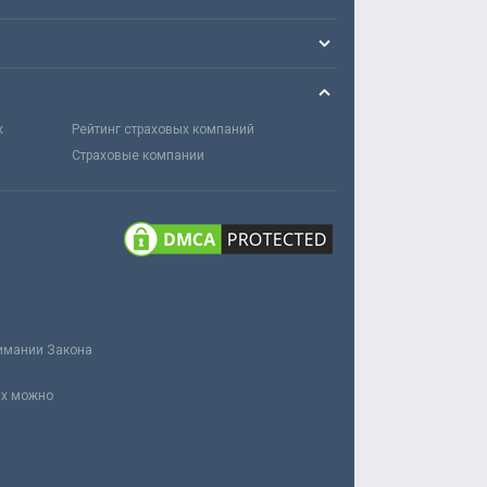
х
Рейтинг страховых компаний
Страховые компании
нимании Закона
ах можно