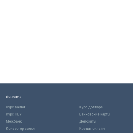
Финансы
Курс валют
Курс доллара
Курс НБУ
Банковские карты
Межбанк
Депозиты
Конвертер валют
Кредит онлайн