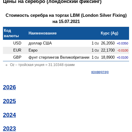
Цены на серебро (лондонский фиксинг)
Стоимость серебра на торгах LBM (London Silver Fixing)
на 15.07.2021
Код
Наименование
Курс (Ag)
валюты
USD
доллар США
1
26,2050
Oz
+0.0350
EUR
Евро
1
22,1700
Oz
-0.0100
GBP
фунт стерлингов Велико­британии
1
18,8900
Oz
+0.0100
Oz – тройская унция = 31.10348 грамм
конвертер
2026
2025
2024
2023