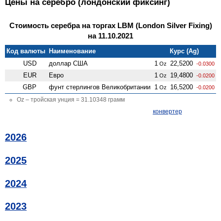
Цены на серебро (лондонский фиксинг)
Стоимость серебра на торгах LBM (London Silver Fixing)
на 11.10.2021
Код валюты
Наименование
Курс (Ag)
USD
доллар США
1
22,5200
Oz
-0.0300
EUR
Евро
1
19,4800
Oz
-0.0200
GBP
фунт стерлингов Велико­британии
1
16,5200
Oz
-0.0200
Oz – тройская унция = 31.10348 грамм
конвертер
2026
2025
2024
2023