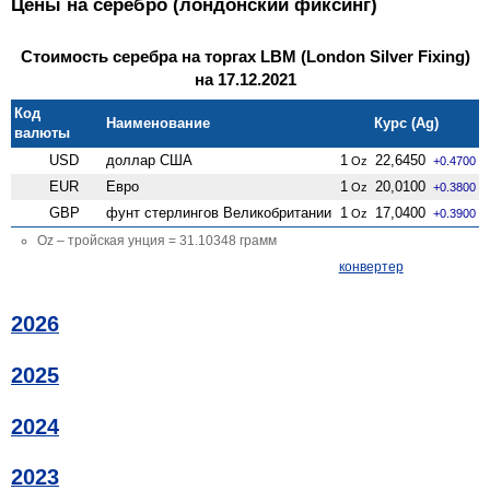
Цены на серебро (лондонский фиксинг)
Стоимость серебра на торгах LBM (London Silver Fixing)
на 17.12.2021
Код
Наименование
Курс (Ag)
валюты
USD
доллар США
1
22,6450
Oz
+0.4700
EUR
Евро
1
20,0100
Oz
+0.3800
GBP
фунт стерлингов Велико­британии
1
17,0400
Oz
+0.3900
Oz – тройская унция = 31.10348 грамм
конвертер
2026
2025
2024
2023