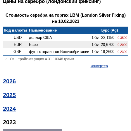
Цены на серебро (лондонский фиксинг)
Стоимость серебра на торгах LBM (London Silver Fixing)
на 10.02.2023
Код валюты
Наименование
Курс (Ag)
USD
доллар США
1
22,1150
Oz
-0.3500
EUR
Евро
1
20,6700
Oz
-0.2000
GBP
фунт стерлингов Велико­британии
1
18,2600
Oz
-0.2300
Oz – тройская унция = 31.10348 грамм
конвертер
2026
2025
2024
2023