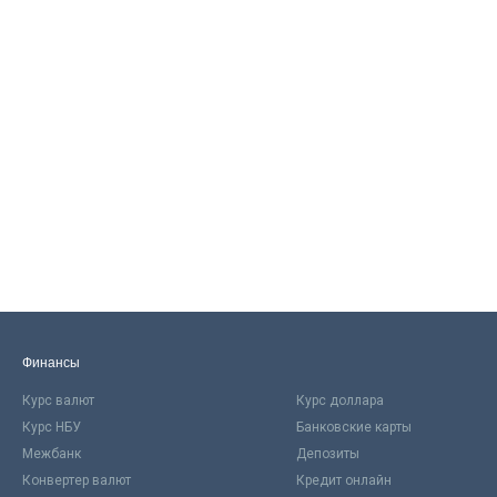
Финансы
Курс валют
Курс доллара
Курс НБУ
Банковские карты
Межбанк
Депозиты
Конвертер валют
Кредит онлайн