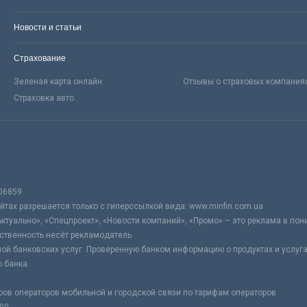
Новости и статьи
Страхование
Зеленая карта онлайн
Отзывы о страховых компания
Страховка авто
06859
тах разрешается только с гиперссылкой вида: www.minfin.com.ua
Актуально», «Спецпроект», «Новости компаний», «Промо» – это реклама в по
ственность несёт рекламодатель.
ой банковских услуг. Проверенную банком информацию о продуктах и услуг
 банка.
ров операторов мобильной и городской связи по тарифам операторов
:00