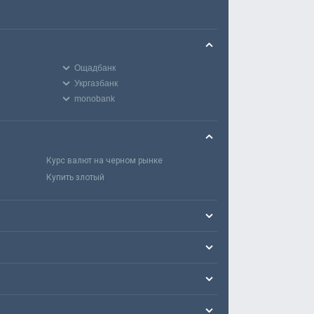
Ощадбанк
Укргазбанк
monobank
Курс валют на черном рынке
Купить злотый