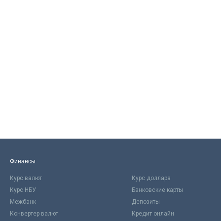
Финансы
Курс валют
Курс доллара
Курс НБУ
Банковские карты
Межбанк
Депозиты
Конвертер валют
Кредит онлайн