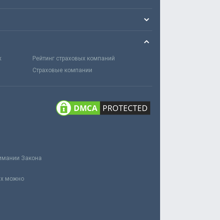
х
Рейтинг страховых компаний
Страховые компании
нимании Закона
ах можно