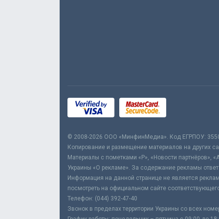
© 2008-2026 ООО «МинфинМедиа». Код ЕГРПОУ: 355
Копирование и размещение материалов на других сай
Материалы с пометками «Р», «Новости партнёров», «
Украины «О рекламе». За содержание рекламы ответ
Информация на данной странице не является реклам
посмотреть на официальном сайте соответствующего
Телефон: (044) 392-47-40
Звонок в пределах территории Украины со всех номе
График работы: понедельник – пятница с 09:00 до 18