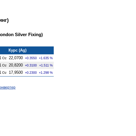
инг)
ndon Silver Fixing)
Курс (Ag)
1
22,0700
Oz
+0.3550
+1.635 %
1
20,8200
Oz
+0.3100
+1.511 %
1
17,9500
Oz
+0.2300
+1.298 %
онвертер