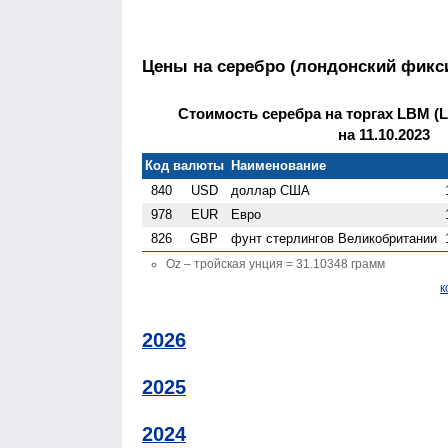
Цены на серебро (лондонский фикс
Стоимость серебра на торгах LBM (Lo
на 11.10.2023
Код валюты
Наименование
840
USD
доллар США
978
EUR
Евро
826
GBP
фунт стерлингов Велико­британии
Oz – тройская унция = 31.10348 грамм
к
2026
2025
2024