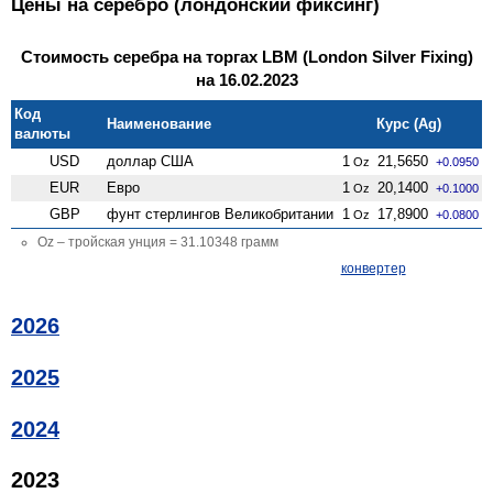
Цены на серебро (лондонский фиксинг)
Стоимость серебра на торгах LBM (London Silver Fixing)
на 16.02.2023
Код
Наименование
Курс (Ag)
валюты
USD
доллар США
1
21,5650
Oz
+0.0950
EUR
Евро
1
20,1400
Oz
+0.1000
GBP
фунт стерлингов Велико­британии
1
17,8900
Oz
+0.0800
Oz – тройская унция = 31.10348 грамм
конвертер
2026
2025
2024
2023