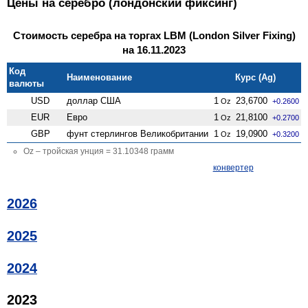
Цены на серебро (лондонский фиксинг)
Стоимость серебра на торгах LBM (London Silver Fixing)
на 16.11.2023
Код
Наименование
Курс (Ag)
валюты
USD
доллар США
1
23,6700
Oz
+0.2600
EUR
Евро
1
21,8100
Oz
+0.2700
GBP
фунт стерлингов Велико­британии
1
19,0900
Oz
+0.3200
Oz – тройская унция = 31.10348 грамм
конвертер
2026
2025
2024
2023